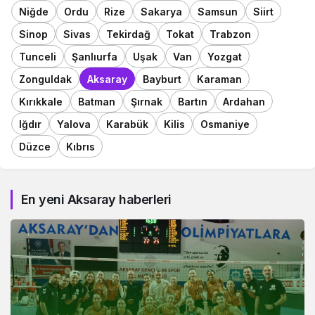
Niğde
Ordu
Rize
Sakarya
Samsun
Siirt
Sinop
Sivas
Tekirdağ
Tokat
Trabzon
Tunceli
Şanlıurfa
Uşak
Van
Yozgat
Zonguldak
Aksaray
Bayburt
Karaman
Kırıkkale
Batman
Şırnak
Bartın
Ardahan
Iğdır
Yalova
Karabük
Kilis
Osmaniye
Düzce
Kıbrıs
En yeni Aksaray haberleri