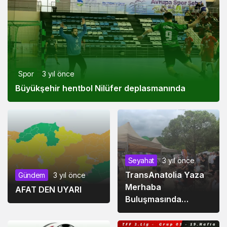
AÇIKLAMA YAPTI
Spor
3 yıl önce
Büyükşehir hentbol Nilüfer deplasmanında
Seyahat
3 yıl önce
TransAnatolia Yaza
Gündem
3 yıl önce
Merhaba
AFAT DEN UYARI
Buluşmasında
Yarışçılar Bir Araya
Geldi