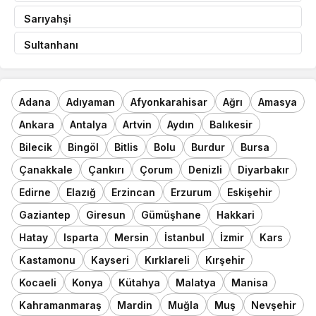
Sarıyahşi
Sultanhanı
Adana
Adıyaman
Afyonkarahisar
Ağrı
Amasya
Ankara
Antalya
Artvin
Aydın
Balıkesir
Bilecik
Bingöl
Bitlis
Bolu
Burdur
Bursa
Çanakkale
Çankırı
Çorum
Denizli
Diyarbakır
Edirne
Elazığ
Erzincan
Erzurum
Eskişehir
Gaziantep
Giresun
Gümüşhane
Hakkari
Hatay
Isparta
Mersin
İstanbul
İzmir
Kars
Kastamonu
Kayseri
Kırklareli
Kırşehir
Kocaeli
Konya
Kütahya
Malatya
Manisa
Kahramanmaraş
Mardin
Muğla
Muş
Nevşehir