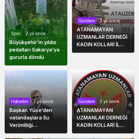
Gündem
3 yıl önce
ATANAMAYAN
Spor
2 yıl önce
UZMANLAR DERNEĞİ
Büyükşehir’in yıldız
KADIN KOLLARİ İL
pedalları Sakarya’ya
BAŞKANLARI
gururla döndü
AÇIKLAMA YAPTI
Haberler
3 yıl önce
Gündem
3 yıl önce
Başkan Yüce’den
ATANAMAYAN
vatandaşlara Su
UZMANLAR DERNEĞİ
Verimliliği
KADIN KOLLARİ İL
Seferberliği çağrısı
BAŞKANLARI