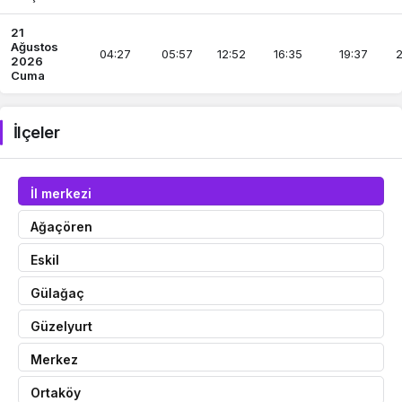
21
Ağustos
04:27
05:57
12:52
16:35
19:37
2
2026
Cuma
İlçeler
İl merkezi
Ağaçören
Eskil
Gülağaç
Güzelyurt
Merkez
Ortaköy