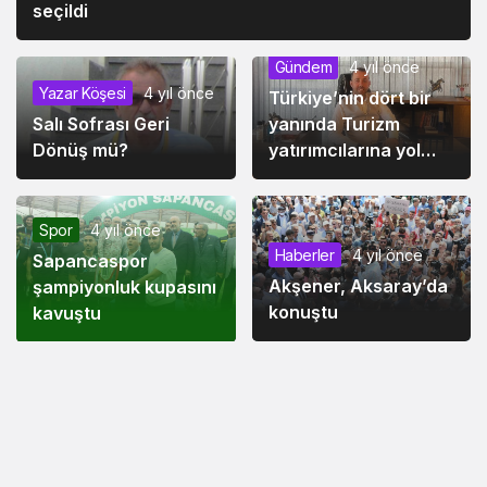
seçildi
Gündem
4 yıl önce
Yazar Köşesi
4 yıl önce
Türkiye’nin dört bir
yanında Turizm
Salı Sofrası Geri
yatırımcılarına yol
Dönüş mü?
arkadaşlığı yapıyor
Spor
4 yıl önce
Haberler
4 yıl önce
Sapancaspor
Akşener, Aksaray’da
şampiyonluk kupasını
konuştu
kavuştu