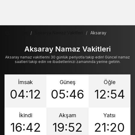
Haberler
Sakarya Namaz Vakitleri
Aksaray
Aksaray Namaz Vakitleri
Aksaray namaz vakitlerini 30 günlük periyotla takip edin! Güncel namaz
saatleri takip edin ve ibadetlerinizi zamanında yerine getirin.
İmsak
Güneş
Öğle
04:12
05:46
12:54
İkindi
Akşam
Yatsı
16:42
19:52
21:20