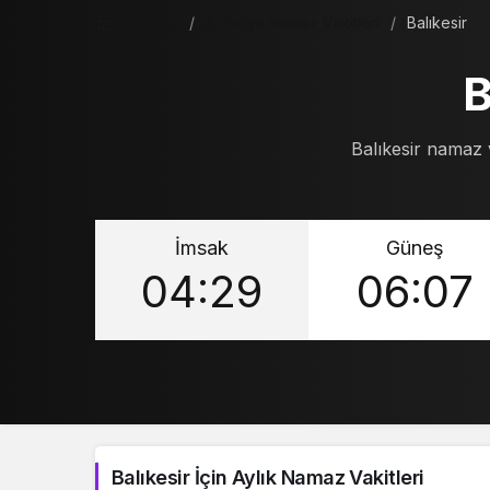
Haberler
Sakarya Namaz Vakitleri
Balıkesir
B
Balıkesir namaz v
İmsak
Güneş
04:29
06:07
Balıkesir İçin Aylık Namaz Vakitleri