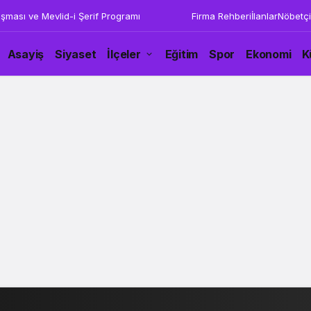
uşması ve Mevlid-i Şerif Programı
Firma Rehberi
İlanlar
Nöbetçi
Asayiş
Siyaset
İlçeler
Eğitim
Spor
Ekonomi
K