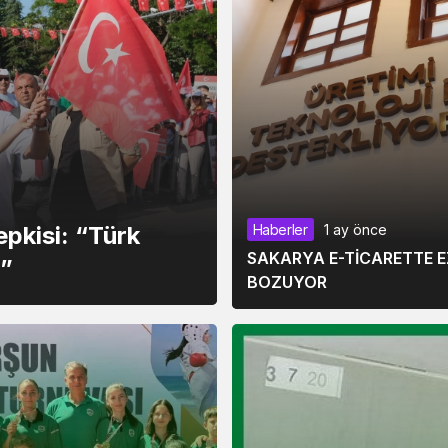
epkisi: “Türk
Haberler
1 ay önce
SAKARYA E-TİCARETTE 
z”
BOZUYOR