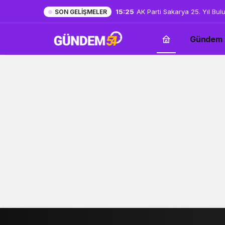
15:25
AK Parti Sakarya 25. Yıl Bul
SON GELIŞMELER
Gündem