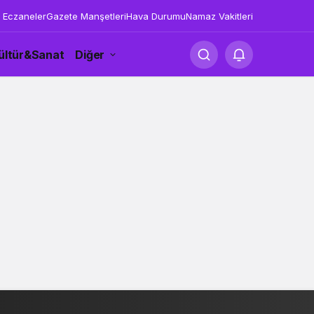
 Eczaneler
Gazete Manşetleri
Hava Durumu
Namaz Vakitleri
ültür&Sanat
Diğer