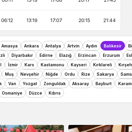
06:11
13:19
17:08
20:17
21:45
06:12
13:19
17:07
20:15
21:44
Amasya
Ankara
Antalya
Artvin
Aydın
Balıkesir
B
zli
Diyarbakır
Edirne
Elazığ
Erzincan
Erzurum
Es
l
İzmir
Kars
Kastamonu
Kayseri
Kırklareli
Kırşeh
Muş
Nevşehir
Niğde
Ordu
Rize
Sakarya
Sams
k
Van
Yozgat
Zonguldak
Aksaray
Bayburt
Karam
Osmaniye
Düzce
Kıbrıs