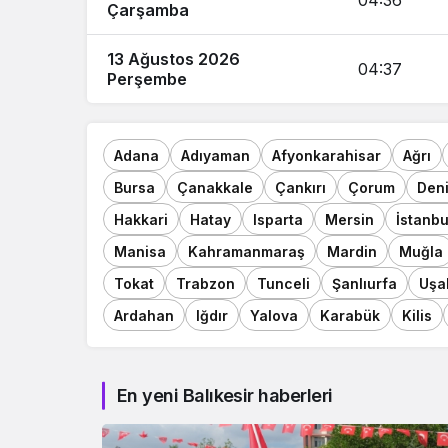
04:36
Çarşamba
13 Ağustos 2026
04:37
Perşembe
Adana
Adıyaman
Afyonkarahisar
Ağrı
Bursa
Çanakkale
Çankırı
Çorum
Deni
Hakkari
Hatay
Isparta
Mersin
İstanbu
Manisa
Kahramanmaraş
Mardin
Muğla
Tokat
Trabzon
Tunceli
Şanlıurfa
Uşa
Ardahan
Iğdır
Yalova
Karabük
Kilis
En yeni Balıkesir haberleri