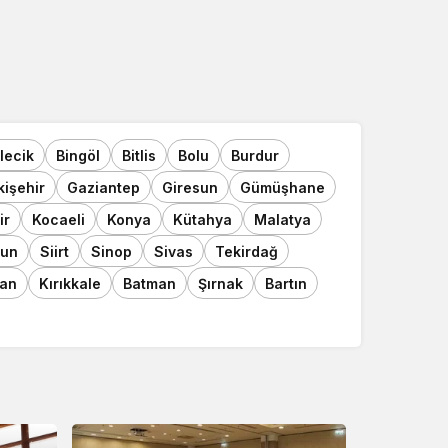
ilecik
Bingöl
Bitlis
Bolu
Burdur
kişehir
Gaziantep
Giresun
Gümüşhane
ir
Kocaeli
Konya
Kütahya
Malatya
un
Siirt
Sinop
Sivas
Tekirdağ
an
Kırıkkale
Batman
Şırnak
Bartın