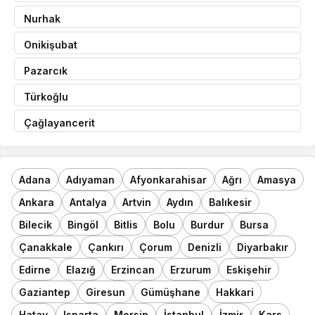
Nurhak
Onikişubat
Pazarcık
Türkoğlu
Çağlayancerit
Adana
Adıyaman
Afyonkarahisar
Ağrı
Amasya
Ankara
Antalya
Artvin
Aydın
Balıkesir
Bilecik
Bingöl
Bitlis
Bolu
Burdur
Bursa
Çanakkale
Çankırı
Çorum
Denizli
Diyarbakır
Edirne
Elazığ
Erzincan
Erzurum
Eskişehir
Gaziantep
Giresun
Gümüşhane
Hakkari
Hatay
Isparta
Mersin
İstanbul
İzmir
Kars