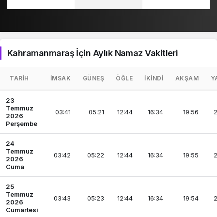
Kahramanmaraş İçin Aylık Namaz Vakitleri
TARIH
İMSAK
GÜNEŞ
ÖĞLE
İKINDI
AKŞAM
Y
23
Temmuz
03:41
05:21
12:44
16:34
19:56
2
2026
Perşembe
24
Temmuz
03:42
05:22
12:44
16:34
19:55
2
2026
Cuma
25
Temmuz
03:43
05:23
12:44
16:34
19:54
2
2026
Cumartesi