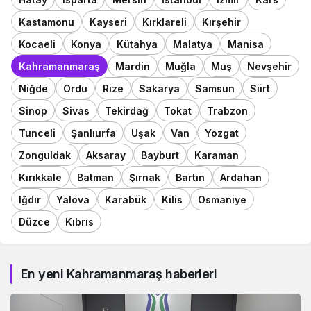
Kastamonu
Kayseri
Kırklareli
Kırşehir
Kocaeli
Konya
Kütahya
Malatya
Manisa
Kahramanmaraş
Mardin
Muğla
Muş
Nevşehir
Niğde
Ordu
Rize
Sakarya
Samsun
Siirt
Sinop
Sivas
Tekirdağ
Tokat
Trabzon
Tunceli
Şanlıurfa
Uşak
Van
Yozgat
Zonguldak
Aksaray
Bayburt
Karaman
Kırıkkale
Batman
Şırnak
Bartın
Ardahan
Iğdır
Yalova
Karabük
Kilis
Osmaniye
Düzce
Kıbrıs
En yeni Kahramanmaraş haberleri