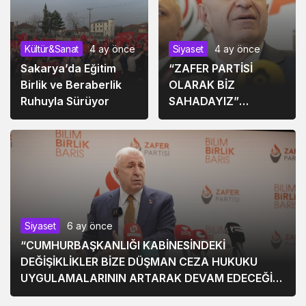
Kültür&Sanat
4 ay önce
Siyaset
4 ay önce
Sakarya’da Eğitim
“ZAFER PARTİSİ
Birlik ve Beraberlik
OLARAK BİZ
Ruhuyla Sürüyor
SAHADAYIZ”
“SALDIRI
OLAYLARINDA ASLA
GÖRÜNTÜ
OLMAMALI”
Siyaset
6 ay önce
“CUMHURBAŞKANLIĞI KABİNESİNDEKİ
DEĞİŞİKLİKLER BİZE DÜŞMAN CEZA HUKUKU
UYGULAMALARININ ARTARAK DEVAM EDECEĞİNİ
GÖSTERİYOR”