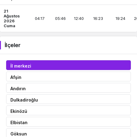
21
Ağustos
04:17
05:46
12:40
16:23
19:24
2
2026
Cuma
İlçeler
İl merkezi
Afşin
Andırın
Dulkadiroğlu
Ekinözü
Elbistan
Göksun