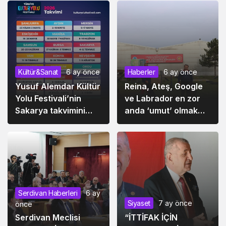
Kültür&Sanat
6 ay önce
Haberler
6 ay önce
Yusuf Alemdar Kültür
Reina, Ateş, Google
Yolu Festivali’nin
ve Labrador en zor
Sakarya takvimini
anda ‘umut’ olmak
paylaştı
için hep hazır kıta
Serdivan Haberleri
6 ay
Siyaset
7 ay önce
önce
Serdivan Meclisi
“İTTİFAK İÇİN