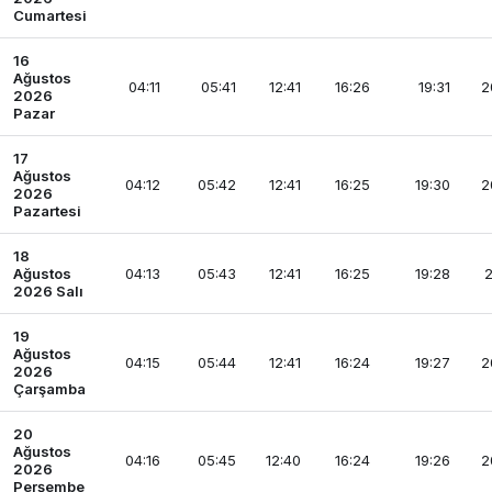
Cumartesi
16
Ağustos
04:11
05:41
12:41
16:26
19:31
2
2026
Pazar
17
Ağustos
04:12
05:42
12:41
16:25
19:30
2
2026
Pazartesi
18
Ağustos
04:13
05:43
12:41
16:25
19:28
2
2026 Salı
19
Ağustos
04:15
05:44
12:41
16:24
19:27
2
2026
Çarşamba
20
Ağustos
04:16
05:45
12:40
16:24
19:26
2
2026
Perşembe