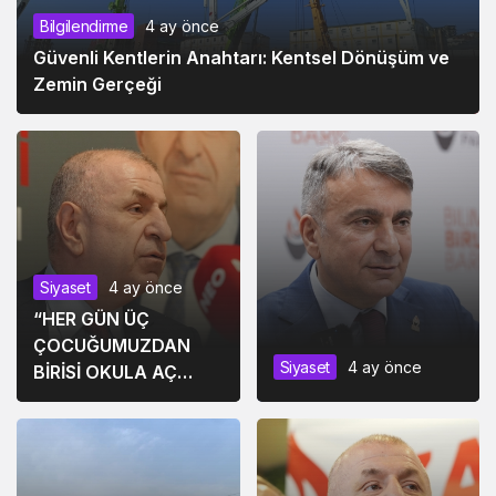
Bilgilendirme
4 ay önce
Güvenli Kentlerin Anahtarı: Kentsel Dönüşüm ve
Zemin Gerçeği
Siyaset
4 ay önce
“HER GÜN ÜÇ
ÇOCUĞUMUZDAN
Siyaset
4 ay önce
BİRİSİ OKULA AÇ
GİDİYOR”