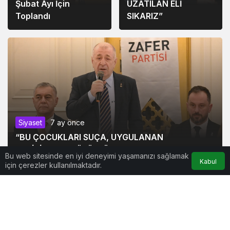
Şubat Ayı İçin
UZATILAN ELİ
Toplandı
SIKARIZ”
Kültür&Sanat
10 ay
Siyaset
7 ay önce
önce
“BU ÇOCUKLARI SUÇA, UYGULANAN
Türkiye Kültür Yolu
POLİTİKALAR SÜRÜKLÜYOR”
Festivali 2026’da
Bu web sitesinde en iyi deneyimi yaşamanızı sağlamak
Kabul
için çerezler kullanılmaktadır.
Sakarya’da:
“Şehrimiz en iyi
festivale ev sahipliği
yapacak”