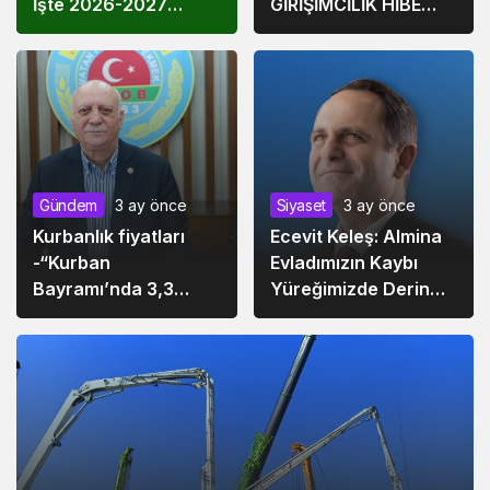
İşte 2026-2027
GİRİŞİMCİLİK HİBE
Sezonunda Kırmızı
PROGRAMI AÇILDI:
Grup
GİRİŞİMCİLERE İŞ
KURMA DESTEĞİ
Gündem
3 ay önce
Siyaset
3 ay önce
Kurbanlık fiyatları
Ecevit Keleş: Almina
-“Kurban
Evladımızın Kaybı
Bayramı’nda 3,3
Yüreğimizde Derin
milyon hayvanın
Bir Acı Bıraktı
kesilmesi bekleniyor”
-“Kurbanlık
harcamalarının 192
milyar lirayı bulacağı
tahmin ediliyor”