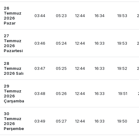
26
Temmuz
03:44
05:23
12:44
16:34
19:53
2
2026
Pazar
27
Temmuz
03:46
05:24
12:44
16:33
19:53
2
2026
Pazartesi
28
Temmuz
03:47
05:25
12:44
16:33
19:52
2
2026 Salı
29
Temmuz
03:48
05:26
12:44
16:33
19:51
2026
Çarşamba
30
Temmuz
03:49
05:27
12:44
16:33
19:50
2
2026
Perşembe