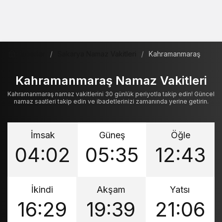
Haberler
Sakarya Namaz Vakitleri
Kahramanmaraş
Kahramanmaraş Namaz Vakitleri
Kahramanmaraş namaz vakitlerini 30 günlük periyotla takip edin! Güncel
namaz saatleri takip edin ve ibadetlerinizi zamanında yerine getirin.
İmsak
Güneş
Öğle
04:02
05:35
12:43
İkindi
Akşam
Yatsı
16:29
19:39
21:06