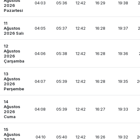
Ağustos
04:03
05:36
12:42
16:29
19:38
2
2026
Pazartesi
11
Ağustos
04:05
05:37
12:42
16:28
19:37
2
2026 Salı
12
Ağustos
04:06
05:38
12:42
16:28
19:36
2026
Çarşamba
13
Ağustos
04:07
05:39
12:42
16:28
19:35
2
2026
Perşembe
14
Ağustos
04:08
05:39
12:42
16:27
19:33
2
2026
Cuma
15
Ağustos
04:10
05:40
12:42
16:26
19:32
2
2026