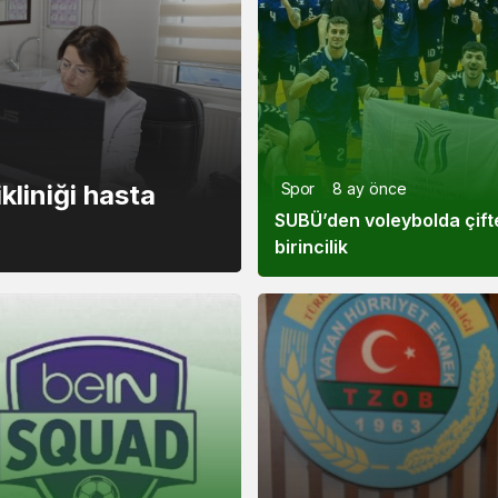
kliniği hasta
Spor
8 ay önce
SUBÜ’den voleybolda çift
birincilik