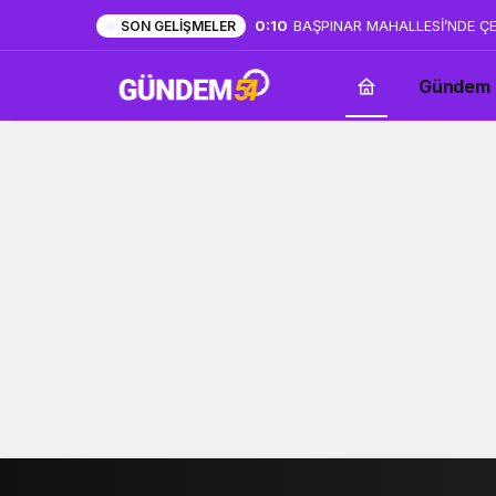
0:08
“YANLIŞ BİR İŞ YAPILIYOR B
SON GELIŞMELER
MİLLETİNİ UYARMAYA DEVAM
Gündem