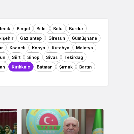
ilecik
Bingöl
Bitlis
Bolu
Burdur
kişehir
Gaziantep
Giresun
Gümüşhane
ir
Kocaeli
Konya
Kütahya
Malatya
un
Siirt
Sinop
Sivas
Tekirdağ
an
Kırıkkale
Batman
Şırnak
Bartın