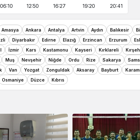
06:10
12:50
16:27
19:20
20:41
Amasya
Ankara
Antalya
Artvin
Aydın
Balıkesir
B
zli
Diyarbakır
Edirne
Elazığ
Erzincan
Erzurum
Es
l
İzmir
Kars
Kastamonu
Kayseri
Kırklareli
Kırşeh
Muş
Nevşehir
Niğde
Ordu
Rize
Sakarya
Sams
k
Van
Yozgat
Zonguldak
Aksaray
Bayburt
Karam
Osmaniye
Düzce
Kıbrıs