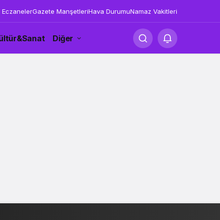
 Eczaneler
Gazete Manşetleri
Hava Durumu
Namaz Vakitleri
ültür&Sanat
Diğer