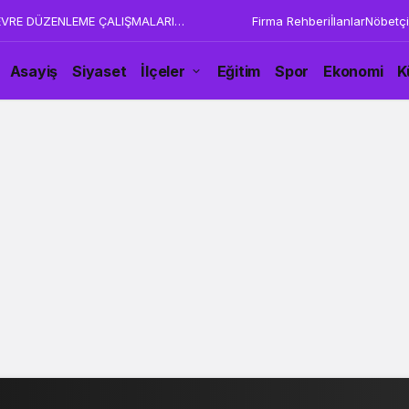
İZ DE BU YANLIŞ İŞ KARŞISINDA TÜRK
Firma Rehberi
İlanlar
Nöbetçi
 EDECEĞİZ”
Asayiş
Siyaset
İlçeler
Eğitim
Spor
Ekonomi
K