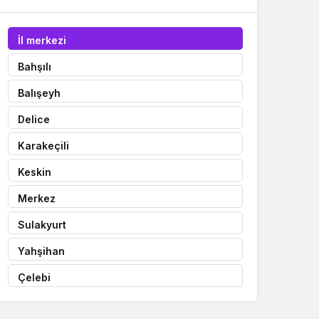
İl merkezi
Bahşılı
Balışeyh
Delice
Karakeçili
Keskin
Merkez
Sulakyurt
Yahşihan
Çelebi