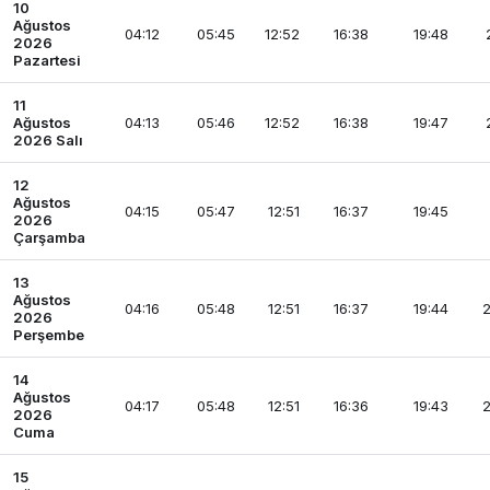
10
Ağustos
04:12
05:45
12:52
16:38
19:48
2026
Pazartesi
11
Ağustos
04:13
05:46
12:52
16:38
19:47
2026 Salı
12
Ağustos
04:15
05:47
12:51
16:37
19:45
2026
Çarşamba
13
Ağustos
04:16
05:48
12:51
16:37
19:44
2
2026
Perşembe
14
Ağustos
04:17
05:48
12:51
16:36
19:43
2
2026
Cuma
15