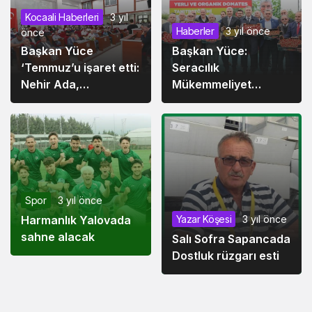
Kocaali Haberleri
3 yıl
Haberler
3 yıl önce
önce
Başkan Yüce
Başkan Yüce:
‘Temmuz’u işaret etti:
Seracılık
Nehir Ada,
Mükemmeliyet
Mithatpaşa Garı ve
Merkezi Türkiye’de
Kocaali Sahili’nde
örnektir
işlem başlıyor
Büyükşehir’in yerli ve
organik domatesleri
vatandaşla buluştu
Spor
3 yıl önce
Yazar Köşesi
3 yıl önce
Harmanlık Yalovada
sahne alacak
Salı Sofra Sapancada
Dostluk rüzgarı esti