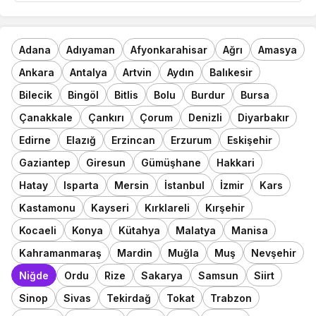
Adana
Adıyaman
Afyonkarahisar
Ağrı
Amasya
Ankara
Antalya
Artvin
Aydın
Balıkesir
Bilecik
Bingöl
Bitlis
Bolu
Burdur
Bursa
Çanakkale
Çankırı
Çorum
Denizli
Diyarbakır
Edirne
Elazığ
Erzincan
Erzurum
Eskişehir
Gaziantep
Giresun
Gümüşhane
Hakkari
Hatay
Isparta
Mersin
İstanbul
İzmir
Kars
Kastamonu
Kayseri
Kırklareli
Kırşehir
Kocaeli
Konya
Kütahya
Malatya
Manisa
Kahramanmaraş
Mardin
Muğla
Muş
Nevşehir
Niğde
Ordu
Rize
Sakarya
Samsun
Siirt
Sinop
Sivas
Tekirdağ
Tokat
Trabzon