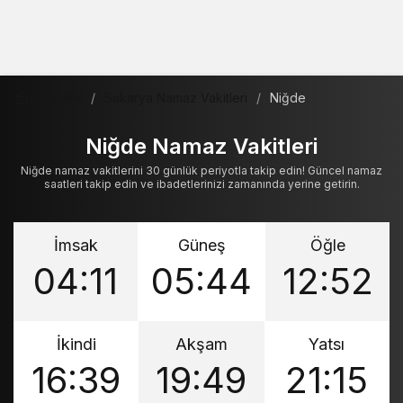
Haberler
Sakarya Namaz Vakitleri
Niğde
Niğde Namaz Vakitleri
Niğde namaz vakitlerini 30 günlük periyotla takip edin! Güncel namaz
saatleri takip edin ve ibadetlerinizi zamanında yerine getirin.
İmsak
Güneş
Öğle
04:11
05:44
12:52
İkindi
Akşam
Yatsı
16:39
19:49
21:15