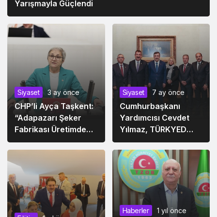
Yarışmayla Güçlendi
Siyaset
3 ay önce
Siyaset
7 ay önce
CHP’li Ayça Taşkent:
Cumhurbaşkanı
“Adapazarı Şeker
Yardımcısı Cevdet
Fabrikası Üretimden
Yılmaz, TÜRKYED
Koparılıp Ranta
Heyetini Kabul Etti
Teslim Ediliyor”
Haberler
1 yıl önce