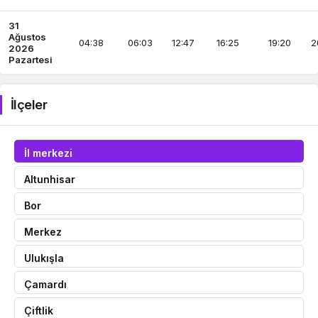
31
Ağustos
04:38
06:03
12:47
16:25
19:20
2
2026
Pazartesi
İlçeler
İl merkezi
Altunhisar
Bor
Merkez
Ulukışla
Çamardı
Çiftlik