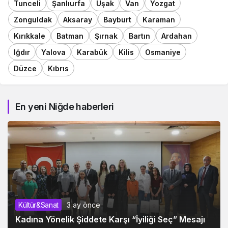
Tunceli
Şanlıurfa
Uşak
Van
Yozgat
Zonguldak
Aksaray
Bayburt
Karaman
Kırıkkale
Batman
Şırnak
Bartın
Ardahan
Iğdır
Yalova
Karabük
Kilis
Osmaniye
Düzce
Kıbrıs
En yeni Niğde haberleri
Kültür&Sanat
3 ay önce
Kadına Yönelik Şiddete Karşı “İyiliği Seç” Mesajı