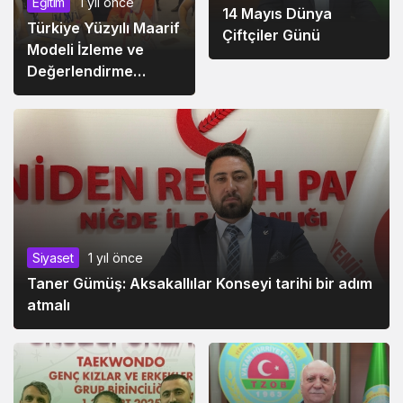
Eğitim
1 yıl önce
14 Mayıs Dünya
Türkiye Yüzyılı Maarif
Çiftçiler Günü
Modeli İzleme ve
Değerlendirme
Çalıştayı, Sakarya
Ölçeği Başladı
Siyaset
1 yıl önce
Taner Gümüş: Aksakallılar Konseyi tarihi bir adım
atmalı