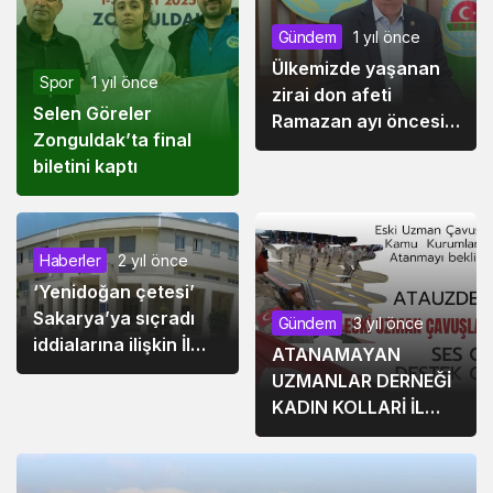
Gündem
1 yıl önce
Ülkemizde yaşanan
Spor
1 yıl önce
zirai don afeti
Selen Göreler
Ramazan ayı öncesi
Zonguldak’ta final
fiyat değişimleri
biletini kaptı
Haberler
2 yıl önce
‘Yenidoğan çetesi’
Sakarya’ya sıçradı
Gündem
3 yıl önce
iddialarına ilişkin İl
ATANAMAYAN
Sağlık
UZMANLAR DERNEĞİ
Müdürlüğü’nden
KADIN KOLLARİ İL
açıklama
BAŞKANLARI
AÇIKLAMA YAPTI