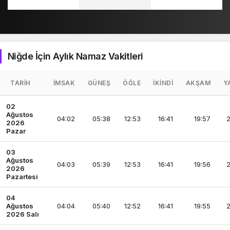
Niğde İçin Aylık Namaz Vakitleri
TARIH
İMSAK
GÜNEŞ
ÖĞLE
İKINDI
AKŞAM
Y
02
Ağustos
04:02
05:38
12:53
16:41
19:57
2
2026
Pazar
03
Ağustos
04:03
05:39
12:53
16:41
19:56
2
2026
Pazartesi
04
Ağustos
04:04
05:40
12:52
16:41
19:55
2
2026 Salı