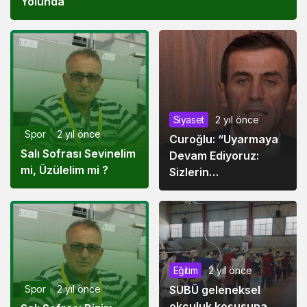
Yolunda
Siyaset
2 yıl önce
Spor
2 yıl önce
Curoğlu: “Uyarmaya
Salı Sofrası Sevinelim
Devam Ediyoruz:
mi, Üzülelim mi ?
Sizlerin
Hukuksuzluğuna
Boyun Eğmeyiz!”
Eğitim
2 yıl önce
Spor
2 yıl önce
SUBÜ geleneksel
okçuluk koşusuna