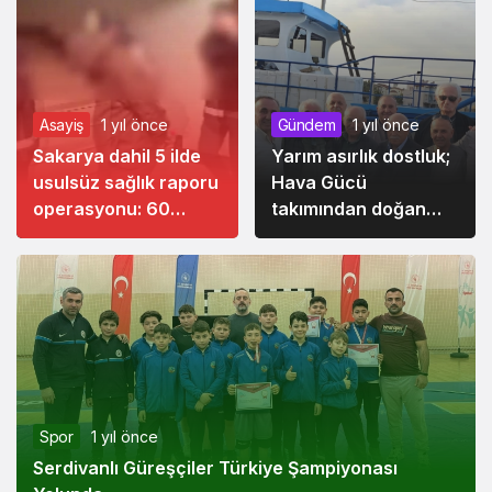
DEVLETİ ORTADAN
KALDIRMA İLE İLGİLİ
RESMİ RAPOR”
Asayiş
1 yıl önce
Gündem
1 yıl önce
Sakarya dahil 5 ilde
Yarım asırlık dostluk;
usulsüz sağlık raporu
Hava Gücü
operasyonu: 60
takımından doğan
gözaltı
kardeşlik geleneği 40
yılı aştı
Spor
1 yıl önce
Serdivanlı Güreşçiler Türkiye Şampiyonası