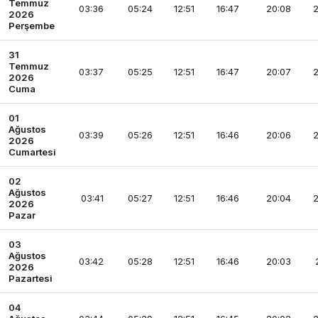
Temmuz
03:36
05:24
12:51
16:47
20:08
2
2026
Perşembe
31
Temmuz
03:37
05:25
12:51
16:47
20:07
2
2026
Cuma
01
Ağustos
03:39
05:26
12:51
16:46
20:06
2
2026
Cumartesi
02
Ağustos
03:41
05:27
12:51
16:46
20:04
2
2026
Pazar
03
Ağustos
03:42
05:28
12:51
16:46
20:03
2026
Pazartesi
04