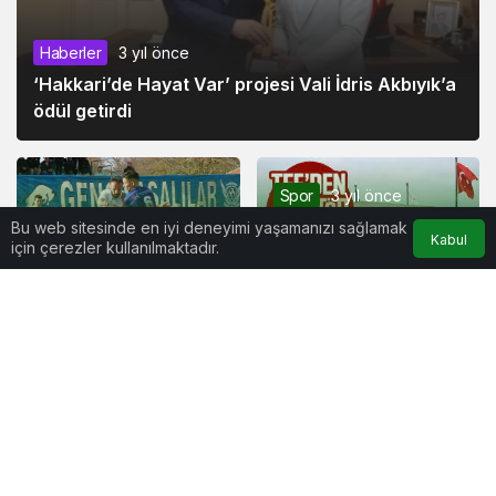
Haberler
3 yıl önce
‘Hakkari’de Hayat Var’ projesi Vali İdris Akbıyık’a
ödül getirdi
Spor
3 yıl önce
TFF’den Son Dakika
Bu web sitesinde en iyi deneyimi yaşamanızı sağlamak
Kabul
Spor
3 yıl önce
için çerezler kullanılmaktadır.
Statü Değişikliği!
Ballı yükseliş
Spor
3 yıl önce
Bal ligi 11 grupta
Yazar Köşesi
3 yıl önce
sezonun hikayesi