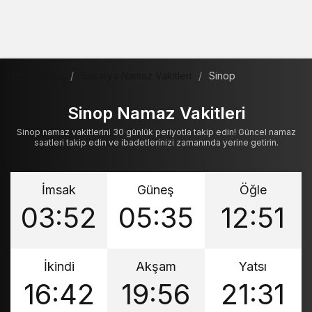
Haberler
Sakarya Namaz Vakitleri
Sinop
Sinop Namaz Vakitleri
Sinop namaz vakitlerini 30 günlük periyotla takip edin! Güncel namaz
saatleri takip edin ve ibadetlerinizi zamanında yerine getirin.
İmsak
Güneş
Öğle
03:52
05:35
12:51
İkindi
Akşam
Yatsı
16:42
19:56
21:31