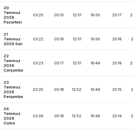
20
Temmuz
03:20
05:15
12:51
16:50
20:17
2
2026
Pazartesi
21
Temmuz
03:22
05:16
12:51
16:50
20:16
2
2026 Salı
22
Temmuz
03:23
05:17
12:51
16:49
20:16
2
2026
Çarşamba
23
Temmuz
03:25
05:18
12:52
16:49
20:15
2
2026
Perşembe
24
Temmuz
03:26
05:19
12:52
16:49
20:14
2
2026
Cuma