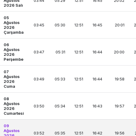
Ağustos
03:44
05:29
12:51
16:45
20:02
2
2026 Salı
05
Ağustos
03:45
05:30
12:51
16:45
20:01
2
2026
Çarşamba
06
Ağustos
03:47
05:31
12:51
16:44
20:00
2
2026
Perşembe
07
Ağustos
03:49
05:33
12:51
16:44
19:58
2
2026
Cuma
08
Ağustos
03:50
05:34
12:51
16:43
19:57
2
2026
Cumartesi
09
Ağustos
03:52
05:35
12:51
16:42
19:56
2026