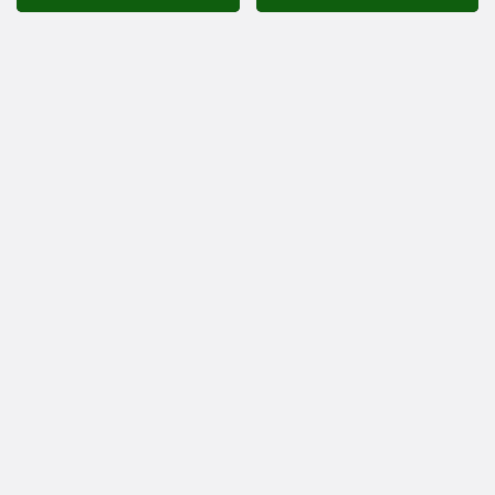
Yaşanan Olaylara
Tepki // Video Haber