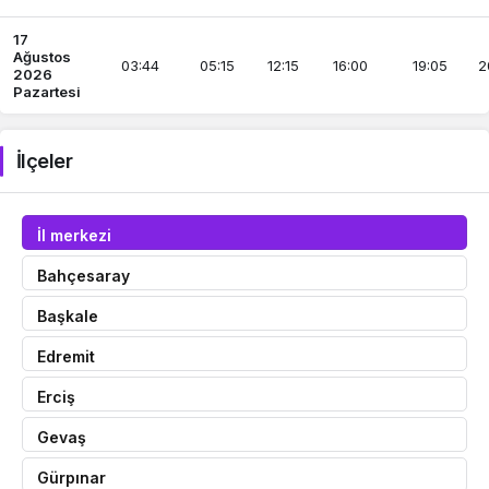
17
Ağustos
03:44
05:15
12:15
16:00
19:05
2
2026
Pazartesi
İlçeler
İl merkezi
Bahçesaray
Başkale
Edremit
Erciş
Gevaş
Gürpınar