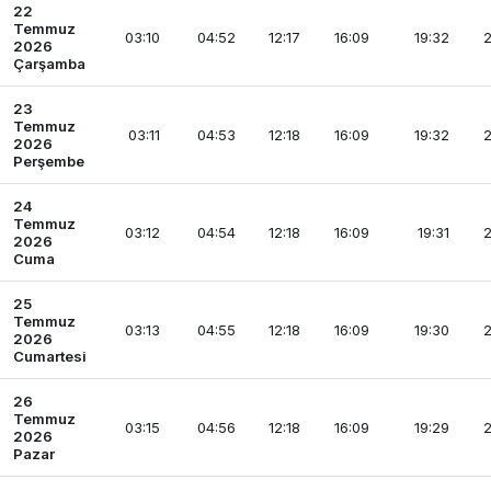
22
Temmuz
03:10
04:52
12:17
16:09
19:32
2
2026
Çarşamba
23
Temmuz
03:11
04:53
12:18
16:09
19:32
2
2026
Perşembe
24
Temmuz
03:12
04:54
12:18
16:09
19:31
2
2026
Cuma
25
Temmuz
03:13
04:55
12:18
16:09
19:30
2
2026
Cumartesi
26
Temmuz
03:15
04:56
12:18
16:09
19:29
2
2026
Pazar