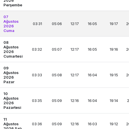
2026
Perşembe
07
Ağustos
03:31
05:06
12:17
16:05
19:17
2
2026
Cuma
08
Ağustos
03:32
05:07
12:17
16:05
19:16
2
2026
Cumartesi
09
Ağustos
03:33
05:08
12:17
16:04
19:15
2
2026
Pazar
10
Ağustos
03:35
05:09
12:16
16:04
19:14
2
2026
Pazartesi
11
Ağustos
03:36
05:09
12:16
16:03
19:12
2
2026 Salı