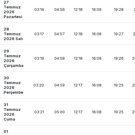
27
Temmuz
03:16
04:56
12:18
16:09
19:28
2026
Pazartesi
28
Temmuz
03:17
04:57
12:18
16:08
19:27
2
2026 Salı
29
Temmuz
03:19
04:58
12:18
16:08
19:26
2
2026
Çarşamba
30
Temmuz
03:20
04:59
12:17
16:08
19:25
2
2026
Perşembe
31
Temmuz
03:21
05:00
12:17
16:08
19:25
2
2026
Cuma
01