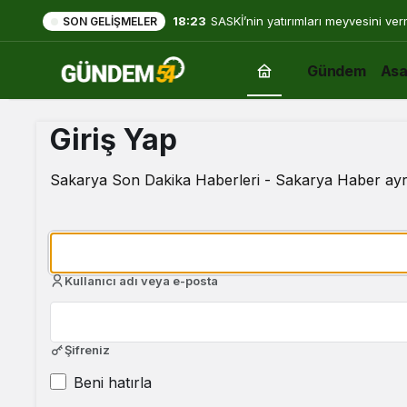
18:23
SASKİ’nin yatırımları meyvesini ve
SON GELIŞMELER
Gündem
Asa
Giriş Yap
Sakarya Son Dakika Haberleri - Sakarya Haber ayrıc
Kullanıcı adı veya e-posta
Şifreniz
Beni hatırla