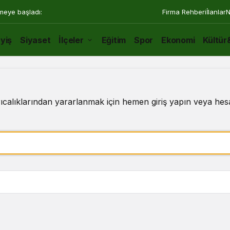
rmeye başladı:
Firma Rehberi
İlanlar
N
yiş
Siyaset
İlçeler
Eğitim
Spor
Ekonomi
Kültür
alıklarından yararlanmak için hemen giriş yapın veya hesa