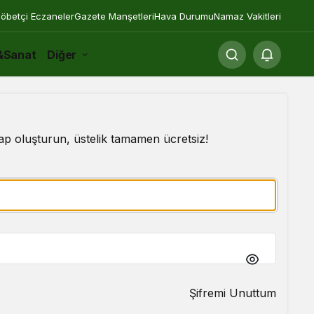
öbetçi Eczaneler
Gazete Manşetleri
Hava Durumu
Namaz Vakitleri
&Sanat
Diğer
p oluşturun, üstelik tamamen ücretsiz!
Şifremi Unuttum