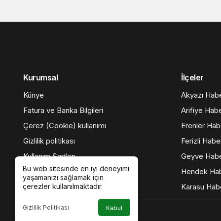
Kurumsal
İlçeler
Künye
Akyazı Habe
Fatura ve Banka Bilgileri
Arifiye Habe
Çerez (Cookie) kullanımı
Erenler Habe
Gizlilik politikası
Ferizli Haber
Kullanım Şartları
Geyve Habe
Bu web sitesinde en iyi deneyimi
Veri Politikasi
Hendek Hab
yaşamanızı sağlamak için
İletişim
Karasu Habe
çerezler kullanılmaktadır.
Gizlilik Politikası
Kabul