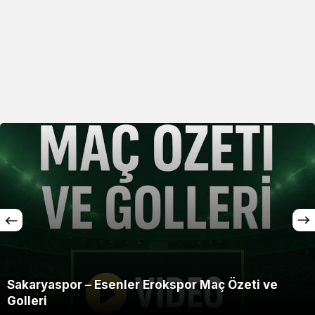
Sakaryaspor – Esenler Erokspor Maç Özeti ve
Golleri