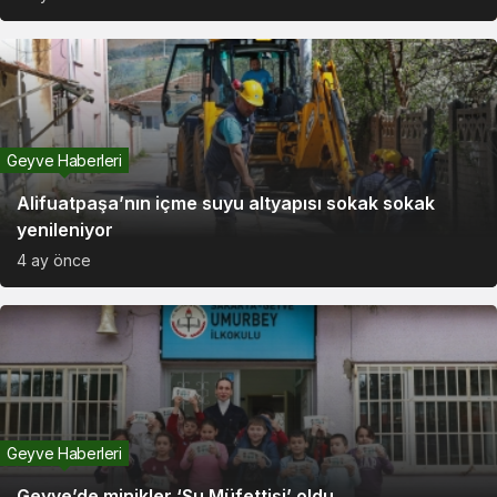
Geyve Haberleri
Alifuatpaşa’nın içme suyu altyapısı sokak sokak
yenileniyor
4 ay önce
Geyve Haberleri
Geyve’de minikler ‘Su Müfettişi’ oldu