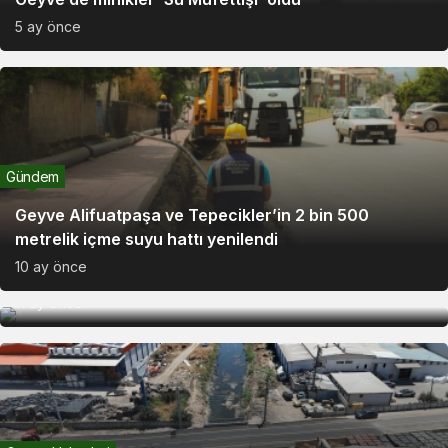
5 ay önce
Gündem
Gündem
Geyve Alifuatpaşa ve Tepecikler’in 2 bin 500
metrelik içme suyu hattı yenilendi
Güçlü altyapı dönüşümü Geyve Tepecikler Mahallesi
10 ay önce
ile buluştu
11 ay önce