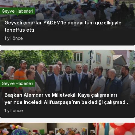
Geyve Haberleri
Geyveli çınarlar YADEM’le doğayı tüm güzelliğiyle
teneffüs etti
1 yıl önce
Geyve Haberleri
Başkan Alemdar ve Milletvekili Kaya çalışmaları
yerinde inceledi Alifuatpaşa’nın beklediği çalışmada
sona doğru
1 yıl önce