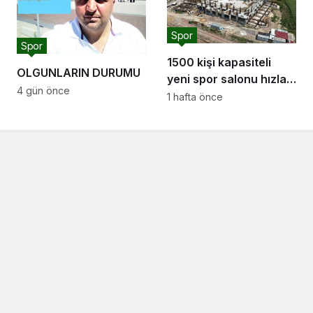
Spor
Spor
1500 kişi kapasiteli
OLGUNLARIN DURUMU
yeni spor salonu hızla
4 gün önce
yükseliyor: “Salon
1 hafta önce
sporları için güçlü bir
altyapı oluşturuyoruz”