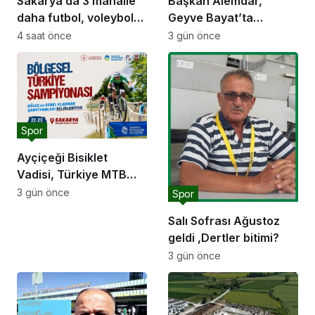
Sakarya’da 3 mahalle
Başkan Alemdar,
daha futbol, voleybol
Geyve Bayat’ta
ve basketbol sahasına
hemşehrileriyle
4 saat önce
3 gün önce
kavuşuyor
buluştu: “Gençlik ve
spor yatırımlarını
hayata geçirmeye
devam edeceğiz”
Spor
Ayçiçeği Bisiklet
Vadisi, Türkiye MTB
Şampiyonası’na ev
3 gün önce
Spor
sahipliği yapacak
Salı Sofrası Ağustoz
geldi ,Dertler bitimi?
3 gün önce