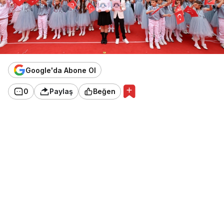
Google'da Abone Ol
0
Paylaş
Beğen