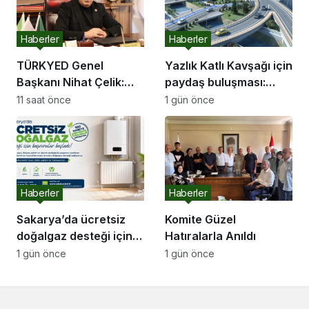
Haberler
Haberler
TÜRKYED Genel
Yazlık Katlı Kavşağı için
Başkanı Nihat Çelik:
paydaş buluşması:
“Gençliğine Sahip
“İletişim kanallarımız
11 saat önce
1 gün önce
Çıkmayan Milletler
hep açık olacak”
Geleceğini İnşa
Edemez”
Haberler
Haberler
Sakarya’da ücretsiz
Komite Güzel
doğalgaz desteği için
Hatıralarla Anıldı
başvurular başladı
1 gün önce
1 gün önce