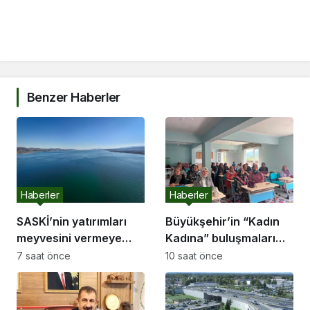
Benzer Haberler
Haberler
Haberler
SASKİ’nin yatırımları
Büyükşehir’in “Kadın
meyvesini vermeye
Kadına” buluşmaları
başladı:
Akyazı’da devam etti
7 saat önce
10 saat önce