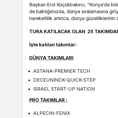
Başkan Erol Küçükbakırcı, “Konya’da bis
de baktığımızda, dünya sıralamasına giriy
hareketlilik artınca, dünya güzelliklerini
TURA KATILACAK OLAN 25 TAKIMDAN
İşte katılan takımlar:
DÜNYA TAKIMLARI
ASTANA-PREMIER TECH
DECEUNINCK-QUICK-STE
ISRAEL START-UP NATIO
PRO TAKIMLAR :
ALPECIN-FENIX 