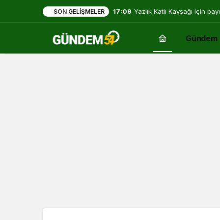
16:29
Sakarya’da ücretsiz doğalga
SON GELIŞMELER
Gündem