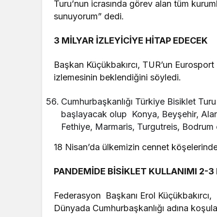
Turu’nun icrasında görev alan tüm kurumla
sunuyorum” dedi.
3 MİLYAR İZLEYİCİYE HİTAP EDECEK
Başkan Küçükbakırcı, TUR’un Eurosport ek
izlemesinin beklendiğini söyledi.
Cumhurbaşkanlığı Türkiye Bisiklet Tur
başlayacak olup Konya, Beyşehir, Alan
Fethiye, Marmaris, Turgutreis, Bodrum
18 Nisan’da ülkemizin cennet köşelerinde
PANDEMİDE BİSİKLET KULLANIMI 2-3
Federasyon Başkanı Erol Küçükbakırcı, “P
Dünyada Cumhurbaşkanlığı adına koşulan t