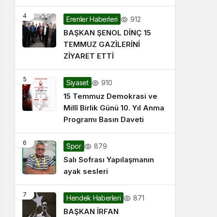
4
912
Erenler Haberleri
BAŞKAN ŞENOL DİNÇ 15
TEMMUZ GAZİLERİNİ
ZİYARET ETTİ
5
910
Siyaset
15 Temmuz Demokrasi ve
Millî Birlik Günü 10. Yıl Anma
Programı Basın Daveti
6
879
Spor
Salı Sofrası Yapılaşmanın
ayak sesleri
7
871
Hendek Haberleri
BAŞKAN İRFAN