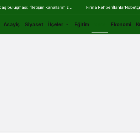
z desteği için başvurular başladı
Firma Rehberi
İlanlar
Nöbetçi
Asayiş
Siyaset
İlçeler
Eğitim
Spor
Ekonomi
K