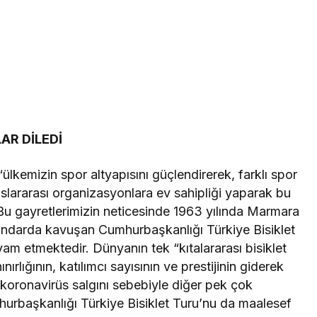
R DİLEDİ
emizin spor altyapısını güçlendirerek, farklı spor
uslararası organizasyonlara ev sahipliği yaparak bu
 Bu gayretlerimizin neticesinde 1963 yılında Marmara
standarda kavuşan Cumhurbaşkanlığı Türkiye Bisiklet
am etmektedir. Dünyanın tek “kıtalararası bisiklet
ırlığının, katılımcı sayısının ve prestijinin giderek
l koronavirüs salgını sebebiyle diğer pek çok
umhurbaşkanlığı Türkiye Bisiklet Turu’nu da maalesef