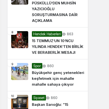
PÜSKÜLLÜ’DEN MUHSİN
YAZICIOĞLU
SORUŞTURMASINA DAİR
AÇIKLAMA
8
863
Hendek Haberleri
15 TEMMUZ’UN 10’NCU
YILINDA HENDEK’TEN BİRLİK
VE BERABERLİK MESAJI
9
860
Spor
Büyükşehir genç yetenekleri
keşfetmek için mahalle
mahalle sahaya çıkıyor
10
860
Siyaset
Başkan Sarıoğlu: “15