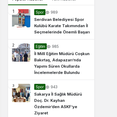
1
989
Spor
Serdivan Belediyesi Spor
Kulübü Karate Takımından İl
Seçmelerinde Önemli Başarı
2
985
Eğitim
İl Millî Eğitim Müdürü Coşkun
Bakırtaş, Adapazarı’nda
Yapımı Süren Okullarda
İncelemelerde Bulundu
3
943
Spor
Sakarya İl Sağlık Müdürü
Doç. Dr. Kayhan
Özdemir’den ASKF’ye
Ziyaret