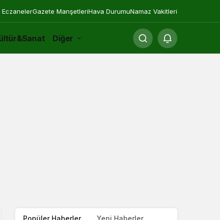
 Eczaneler
Gazete Manşetleri
Hava Durumu
Namaz Vakitleri
ültür&Sanat
Diğer
Popüler Haberler
Yeni Haberler