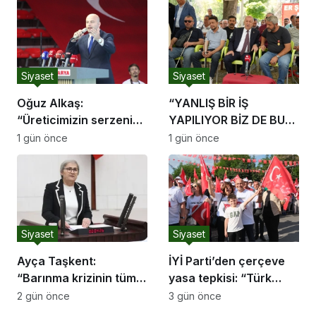
Siyaset
Siyaset
Oğuz Alkaş:
“YANLIŞ BİR İŞ
“Üreticimizin serzenişi
YAPILIYOR BİZ DE BU
haklı, devletimizin
YANLIŞ İŞ KARŞISINDA
1 gün önce
1 gün önce
ekonomik mücadelesi
TÜRK MİLLETİNİ
de ortadadır.”
UYARMAYA DEVAM
EDECEĞİZ”
Siyaset
Siyaset
Ayça Taşkent:
İYİ Parti’den çerçeve
“Barınma krizinin tüm
yasa tepkisi: “Türk
boyutlarıyla
milletine hesap
2 gün önce
3 gün önce
araştırılması için Meclis
vereceksiniz”