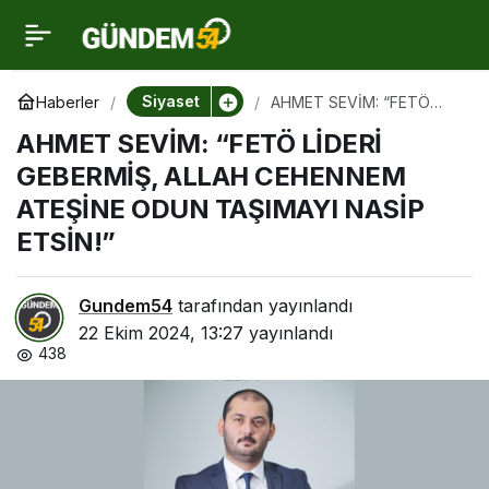
AHMET SEVİM: “FETÖ
0
LİDERİ GEBERMİŞ, ALLAH
Siyaset
Haberler
AHMET SEVİM: “FETÖ
LİDERİ GEBERMİŞ, ALLAH
AHMET SEVİM: “FETÖ LİDERİ
CEHENNEM ATEŞİNE
CEHENNEM ATEŞİNE
ODUN TAŞIMAYI NASİP
GEBERMİŞ, ALLAH CEHENNEM
ETSİN!”
ATEŞİNE ODUN TAŞIMAYI NASİP
ODUN TAŞIMAYI NASİP
ETSİN!”
ETSİN!”
Gundem54
tarafından yayınlandı
22 Ekim 2024, 13:27
yayınlandı
438