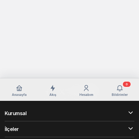
0
Anasayfa
Akış
Hesabım
Bildirimler
Kurumsal
İlçeler