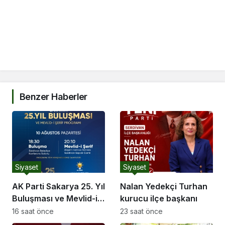
Benzer Haberler
Siyaset
Siyaset
AK Parti Sakarya 25. Yıl
Nalan Yedekçi Turhan
Buluşması ve Mevlid-i
kurucu ilçe başkanı
Şerif Programı
16 saat önce
23 saat önce