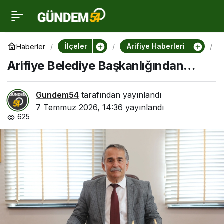
Arifiye Belediye
0
Başkanlığından…
İlçeler
Arifiye Haberleri
Haberler
A
r
Arifiye Belediye Başkanlığından…
i
f
i
y
Gundem54
tarafından yayınlandı
e
B
7 Temmuz 2026, 14:36
yayınlandı
e
625
l
e
d
i
y
e
B
a
ş
k
a
n