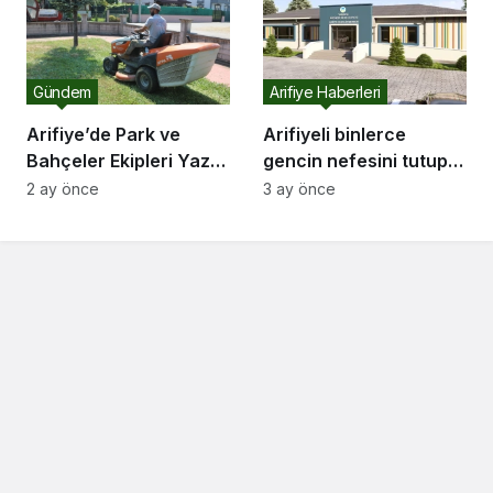
Gündem
Arifiye Haberleri
Arifiye’de Park ve
Arifiyeli binlerce
Bahçeler Ekipleri Yaz
gencin nefesini tutup
Mesaisine Hız Verdi
beklediği projede sona
2 ay önce
3 ay önce
gelindi