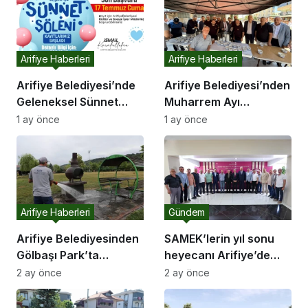
Arifiye Haberleri
Arifiye Haberleri
Arifiye Belediyesi’nde
Arifiye Belediyesi’nden
Geleneksel Sünnet
Muharrem Ayı
Organizasyonu İçin
Dolayısıyla Aşure
1 ay önce
1 ay önce
Kayıtlar Başladı
İkramı
Arifiye Haberleri
Gündem
Arifiye Belediyesinden
SAMEK’lerin yıl sonu
Gölbaşı Park’ta
heyecanı Arifiye’de
Temizlik Çalışması
devam edecek
2 ay önce
2 ay önce