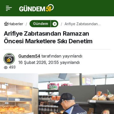
Arifiye Zabıtasından
0
Ramazan Öncesi
Gündem
Haberler
Arifiye Zabıtasından
Ramazan Öncesi
Arifiye Zabıtasından Ramazan
Marketlere Sıkı Denetim
Marketlere Sıkı Denetim
Öncesi Marketlere Sıkı Denetim
Gundem54
tarafından yayınlandı
16 Şubat 2026, 20:55
yayınlandı
493