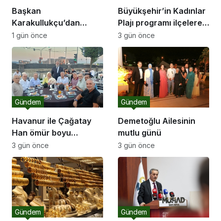
Başkan
Büyükşehir’in Kadınlar
Karakullukçu’dan
Plajı programı ilçelere
Sakarya Muşlular
açılıyor
1 gün önce
3 gün önce
Derneği’ne ziyaret
Gündem
Gündem
Havanur ile Çağatay
Demetoğlu Ailesinin
Han ömür boyu
mutlu günü
mutluluğa “Evet” dedi
3 gün önce
3 gün önce
Gündem
Gündem