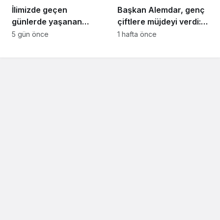
İlimizde geçen
Başkan Alemdar, genç
günlerde yaşanan
çiftlere müjdeyi verdi:
ortalıktan kaybolan
“Gençlerimize düğün
5 gün önce
1 hafta önce
kuyumcu olayı ile ilgili
salonu desteği
olarak Sakarya Sarraf
sunacağız”
Kuyumcu ve
Mücevherciler Dernek
başkanı Serkan Serbes
bir açıklama yaptı..