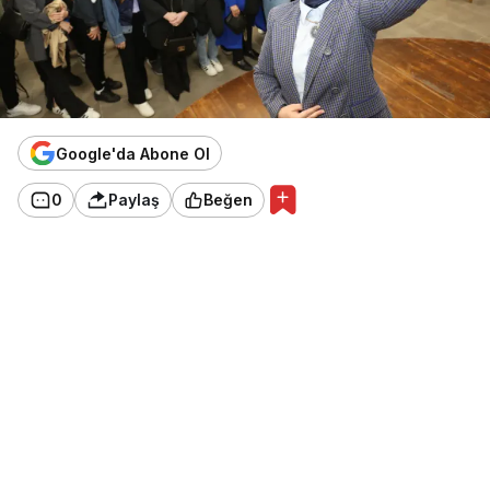
Google'da Abone Ol
0
Paylaş
Beğen