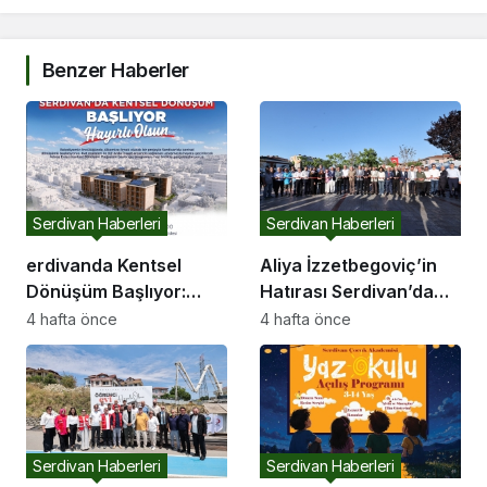
Benzer Haberler
Serdivan Haberleri
Serdivan Haberleri
erdivanda Kentsel
Aliya İzzetbegoviç’in
Dönüşüm Başlıyor:
Hatırası Serdivan’da
Başkan Çelikten Davet
Yaşatılıyor
4 hafta önce
4 hafta önce
Serdivan Haberleri
Serdivan Haberleri