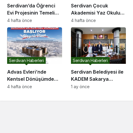
Serdivan’da Öğrenci
Serdivan Çocuk
Evi Projesinin Temeli
Akademisi Yaz Okulu
Atıldı
Kapılarını Açıyor
4 hafta önce
4 hafta önce
Serdivan Haberleri
Serdivan Haberleri
Advas Evleri’nde
Serdivan Belediyesi ile
Kentsel Dönüşümde
KADEM Sakarya
Yıkım Aşamasına
Temsilciliği Arasında İş
4 hafta önce
1 ay önce
Geçiliyor
Birliği Protokolü
İmzalandı