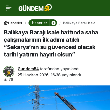
Ballıkaya Barajı isale
0
hattında saha
Haberler
Haberler
Ballıkaya Barajı isale
hattında saha
Ballıkaya Barajı isale hattında saha
çalışmalarının ilk adımı
çalışmalarının ilk adımı
atıldı “Sakarya’nın su
çalışmalarının ilk adımı atıldı
güvencesi olacak tarihi
yatırım hayırlı olsun”
“Sakarya’nın su güvencesi olacak
atıldı “Sakarya’nın su
tarihi yatırım hayırlı olsun”
güvencesi olacak tarihi
Gundem54
tarafından yayınlandı
yatırım hayırlı olsun”
25 Haziran 2026, 16:38
yayınlandı
76