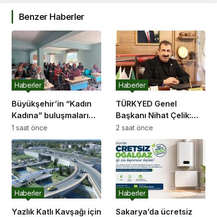
Benzer Haberler
Haberler
Haberler
Büyükşehir’in “Kadın
TÜRKYED Genel
Kadına” buluşmaları
Başkanı Nihat Çelik:
Akyazı’da devam etti
“Gençliğine Sahip
1 saat önce
2 saat önce
Çıkmayan Milletler
Geleceğini İnşa
Edemez”
Haberler
Haberler
Yazlık Katlı Kavşağı için
Sakarya’da ücretsiz