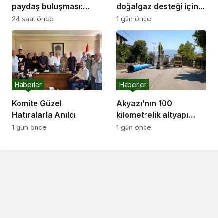
paydaş buluşması:
doğalgaz desteği için
“İletişim kanallarımız
başvurular başladı
24 saat önce
1 gün önce
hep açık olacak”
Haberler
Haberler
Komite Güzel
Akyazı’nın 100
Hatıralarla Anıldı
kilometrelik altyapı
hattı için saha
1 gün önce
1 gün önce
çalışmaları başladı