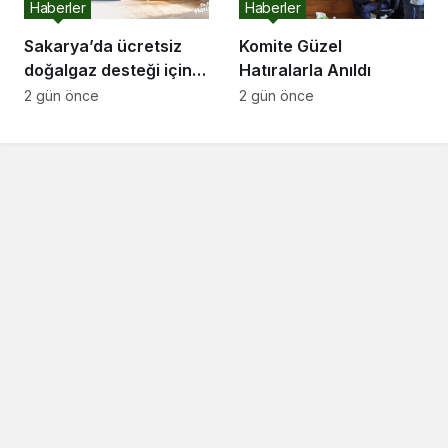
Haberler
Haberler
Sakarya’da ücretsiz
Komite Güzel
doğalgaz desteği için
Hatıralarla Anıldı
başvurular başladı
2 gün önce
2 gün önce