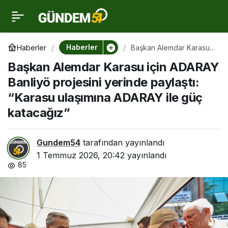
Başkan Alemdar Karasu
0
için ADARAY Banliyö
Haberler
Haberler
Başkan Alemdar Karasu
için ADARAY Banliyö
Başkan Alemdar Karasu için ADARAY
projesini yerinde
projesini yerinde
paylaştı: “Karasu
Banliyö projesini yerinde paylaştı:
ulaşımına ADARAY ile güç
katacağız”
“Karasu ulaşımına ADARAY ile güç
paylaştı: “Karasu
katacağız”
ulaşımına ADARAY ile
Gundem54
tarafından yayınlandı
güç katacağız”
1 Temmuz 2026, 20:42
yayınlandı
85