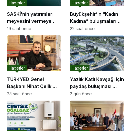
Haberler
Haberler
SASKİ’nin yatırımları
Büyükşehir’in “Kadın
meyvesini vermeye
Kadına” buluşmaları
başladı:
Akyazı’da devam etti
19 saat önce
22 saat önce
Haberler
Haberler
TÜRKYED Genel
Yazlık Katlı Kavşağı için
Başkanı Nihat Çelik:
paydaş buluşması:
“Gençliğine Sahip
“İletişim kanallarımız
23 saat önce
2 gün önce
Çıkmayan Milletler
hep açık olacak”
Geleceğini İnşa
Edemez”