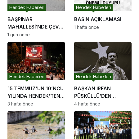
Hendek Haberleri
Hendek Haberleri
BAŞPINAR
BASIN AÇIKLAMASI
MAHALLESİ’NDE ÇEVRE
1 hafta önce
DÜZENLEME
1 gün önce
ÇALIŞMALARI
SÜRÜYOR
Hendek Haberleri
Hendek Haberleri
15 TEMMUZ’UN 10’NCU
BAŞKAN İRFAN
YILINDA HENDEK’TEN
PÜSKÜLLÜ’DEN
BİRLİK VE BERABERLİK
MUHSİN YAZICIOĞLU
3 hafta önce
4 hafta önce
MESAJI
SORUŞTURMASINA
DAİR AÇIKLAMA