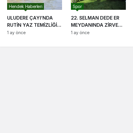
Hendek Haberleri
Spor
ULUDERE ÇAYI’NDA
22. SELMAN DEDE ER
RUTİN YAZ TEMİZLİĞİ
MEYDANINDA ZİRVE
BAŞLADI
YİNE SERDAR
1 ay önce
1 ay önce
YILDIRIM’IN