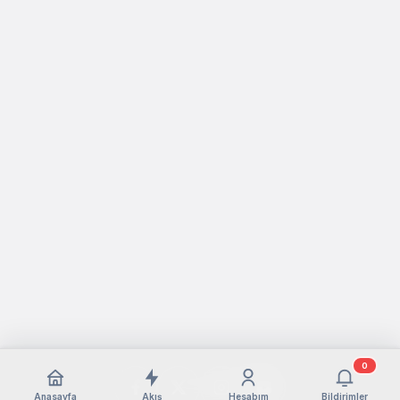
0
Anasayfa
Akış
Hesabım
Bildirimler