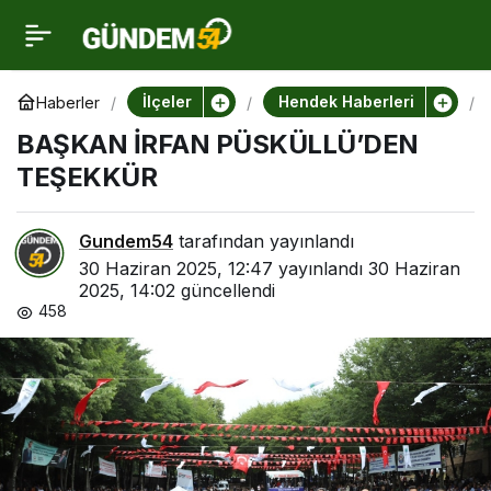
BAŞKAN İRFAN
0
PÜSKÜLLÜ’DEN
İlçeler
Hendek Haberleri
Haberler
BAŞKAN İRFAN PÜSKÜLLÜ’DEN
TEŞEKKÜR
TEŞEKKÜR
İ
Gundem54
tarafından yayınlandı
30 Haziran 2025, 12:47
yayınlandı
30 Haziran
2025, 14:02
güncellendi
458
’