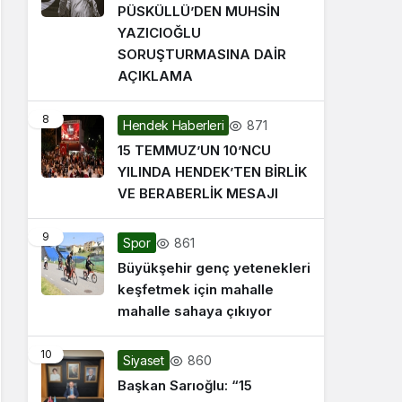
PÜSKÜLLÜ’DEN MUHSİN
YAZICIOĞLU
SORUŞTURMASINA DAİR
AÇIKLAMA
8
871
Hendek Haberleri
15 TEMMUZ’UN 10’NCU
YILINDA HENDEK’TEN BİRLİK
VE BERABERLİK MESAJI
9
861
Spor
Büyükşehir genç yetenekleri
keşfetmek için mahalle
mahalle sahaya çıkıyor
10
860
Siyaset
Başkan Sarıoğlu: “15