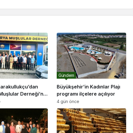
Gündem
arakullukçu’dan
Büyükşehir’in Kadınlar Plajı
Muşlular Derneği’ne
programı ilçelere açılıyor
e
4 gün önce