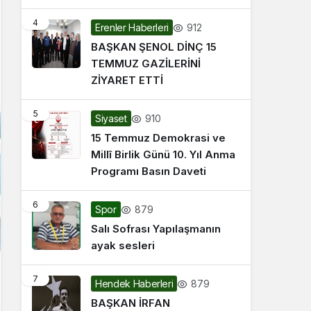
4
912
Erenler Haberleri
BAŞKAN ŞENOL DİNÇ 15
TEMMUZ GAZİLERİNİ
ZİYARET ETTİ
5
910
Siyaset
15 Temmuz Demokrasi ve
Millî Birlik Günü 10. Yıl Anma
Programı Basın Daveti
6
879
Spor
Salı Sofrası Yapılaşmanın
ayak sesleri
7
879
Hendek Haberleri
BAŞKAN İRFAN