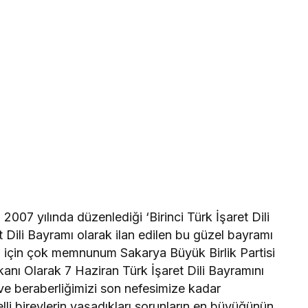
 2007 yılında düzenlediği ‘Birinci Türk İşaret Dili
et Dili Bayramı olarak ilan edilen bu güzel bayramı
mız için çok memnunum Sakarya Büyük Birlik Partisi
anı Olarak 7 Haziran Türk İşaret Dili Bayramını
k ve beraberliğimizi son nefesimize kadar
lli bireylerin yaşadıkları sorunların en büyüğünün