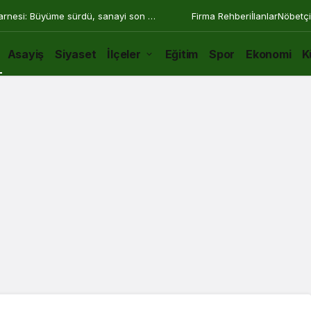
arnesi: Büyüme sürdü, sanayi son 30
Firma Rehberi
İlanlar
Nöbetçi
Asayiş
Siyaset
İlçeler
Eğitim
Spor
Ekonomi
K