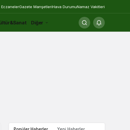
 Eczaneler
Gazete Manşetleri
Hava Durumu
Namaz Vakitleri
ültür&Sanat
Diğer
Popüler Haberler
Yeni Haberler