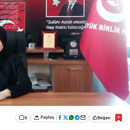
Paylaş
0
Beğen