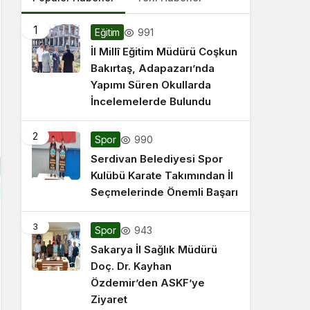
1
991
Eğitim
İl Millî Eğitim Müdürü Coşkun
Bakırtaş, Adapazarı’nda
Yapımı Süren Okullarda
İncelemelerde Bulundu
2
990
Spor
Serdivan Belediyesi Spor
Kulübü Karate Takımından İl
Seçmelerinde Önemli Başarı
3
943
Spor
Sakarya İl Sağlık Müdürü
Doç. Dr. Kayhan
Özdemir’den ASKF’ye
Ziyaret