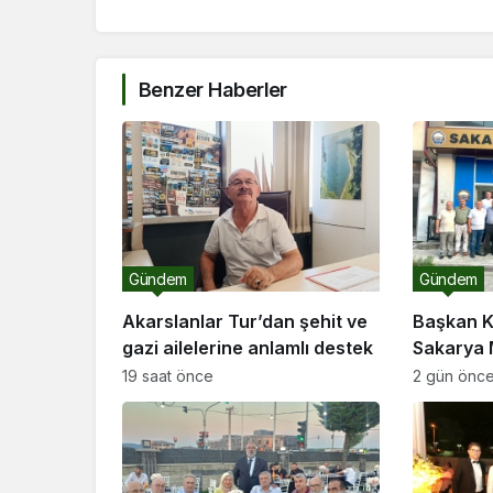
Benzer Haberler
Gündem
Gündem
Akarslanlar Tur’dan şehit ve
Başkan K
gazi ailelerine anlamlı destek
Sakarya 
ziyaret
19 saat önce
2 gün önc