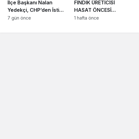
İlçe Başkanı Nalan
FINDIK ÜRETİCİSİ
Yedekçi, CHP’den İstifa
HASAT ÖNCESİ
Etti
BELİRSİZLİĞİN
7 gün önce
1 hafta önce
GİDERİLMESİNİ İSTİYOR