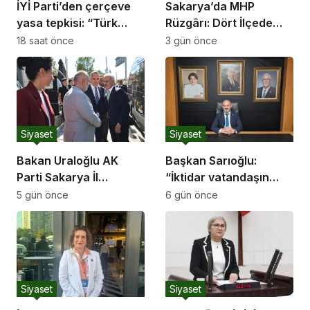
İYİ Parti’den çerçeve
Sakarya’da MHP
yasa tepkisi: “Türk
Rüzgârı: Dört İlçede
milletine hesap
Salonlara Sığmayan
18 saat önce
3 gün önce
vereceksiniz”
Katılım ve Coşku
Siyaset
Siyaset
Bakan Uraloğlu AK
Başkan Sarıoğlu:
Parti Sakarya İl
“İktidar vatandaşın
Başkanlığı’nı Ziyaret
tenceresinin altındaki
5 gün önce
6 gün önce
Etti
ateşi söndürdü,
mutfağı yangın yerine
çevirdi”
Siyaset
Siyaset