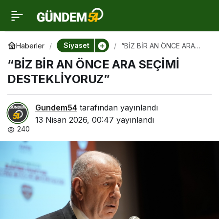
“BİZ BİR AN ÖNCE ARA
0
SEÇİMİ
Siyaset
Haberler
“BİZ BİR AN ÖNCE ARA
SEÇİMİ DESTEKLİYORUZ”
“BİZ BİR AN ÖNCE ARA SEÇİMİ
DESTEKLİYORUZ”
DESTEKLİYORUZ”
Gundem54
tarafından yayınlandı
13 Nisan 2026, 00:47
yayınlandı
240