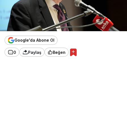
Google'da Abone Ol
0
Paylaş
Beğen