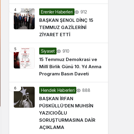
4
912
Erenler Haberleri
BAŞKAN ŞENOL DİNÇ 15
TEMMUZ GAZİLERİNİ
ZİYARET ETTİ
5
910
Siyaset
15 Temmuz Demokrasi ve
Millî Birlik Günü 10. Yıl Anma
Programı Basın Daveti
6
888
Hendek Haberleri
BAŞKAN İRFAN
PÜSKÜLLÜ’DEN MUHSİN
YAZICIOĞLU
SORUŞTURMASINA DAİR
AÇIKLAMA