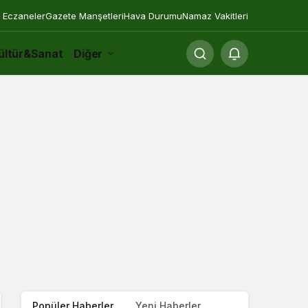
 Eczaneler
Gazete Manşetleri
Hava Durumu
Namaz Vakitleri
ültür&Sanat
Diğer
Popüler Haberler
Yeni Haberler