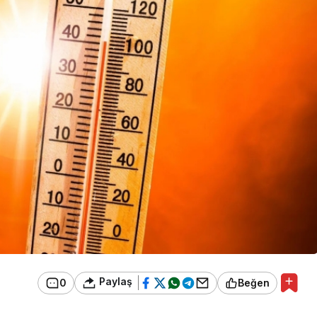
Paylaş
0
Beğen