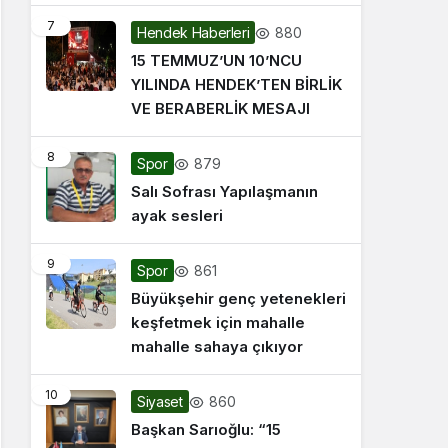
7
880
Hendek Haberleri
15 TEMMUZ’UN 10’NCU
YILINDA HENDEK’TEN BİRLİK
VE BERABERLİK MESAJI
8
879
Spor
Salı Sofrası Yapılaşmanın
ayak sesleri
9
861
Spor
Büyükşehir genç yetenekleri
keşfetmek için mahalle
mahalle sahaya çıkıyor
10
860
Siyaset
Başkan Sarıoğlu: “15