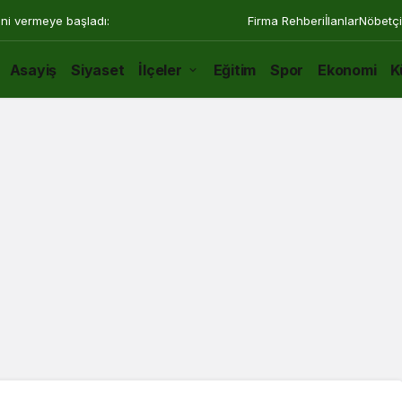
ini vermeye başladı:
Firma Rehberi
İlanlar
Nöbetçi
Asayiş
Siyaset
İlçeler
Eğitim
Spor
Ekonomi
K