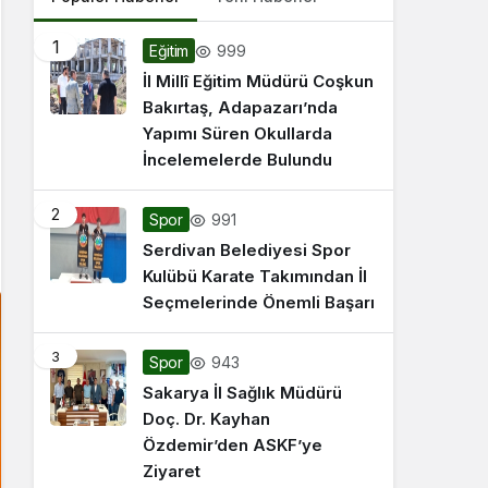
1
999
Eğitim
İl Millî Eğitim Müdürü Coşkun
Bakırtaş, Adapazarı’nda
Yapımı Süren Okullarda
İncelemelerde Bulundu
2
991
Spor
Serdivan Belediyesi Spor
Kulübü Karate Takımından İl
Seçmelerinde Önemli Başarı
3
943
Spor
Sakarya İl Sağlık Müdürü
Doç. Dr. Kayhan
Özdemir’den ASKF’ye
Ziyaret