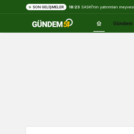
18:23
SASKİ’nin yatırımları meyves
SON GELIŞMELER
Gündem