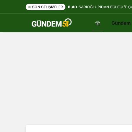
8:40
SARIOĞLU’NDAN BÜLBÜL’E Ç
SON GELIŞMELER
Gündem