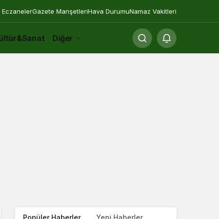
 Eczaneler
Gazete Manşetleri
Hava Durumu
Namaz Vakitleri
ültür&Sanat
Diğer
Popüler Haberler
Yeni Haberler