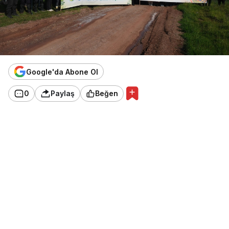
Google'da Abone Ol
0
Paylaş
Beğen