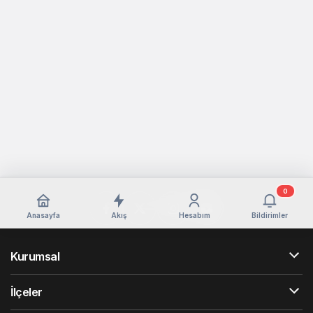
0
Anasayfa
Akış
Hesabım
Bildirimler
Kurumsal
İlçeler