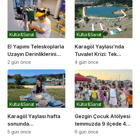
Pigment ve Bilimsel
Eğitim
Kültür&Sanat
Kültür&Sanat
El Yapımı Teleskoplarla
Karagöl Yaylası’nda
Uzayın Derinliklerini
Tuvalet Krizi: Tek
Keşfediyorlar
Tuvalet Binlerce
2 gün önce
4 gün önce
Ziyaretçiye Yetmiyor
Kültür&Sanat
Kültür&Sanat
Karagöl Yaylası hafta
Gezgin Çocuk Atölyesi
sonunda
temmuzda 9 ilçede 4
doğaseverlerin akınına
bini aşkın çocuğun
5 gün önce
6 gün önce
uğradı
yüzünü güldürdü