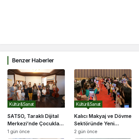
Benzer Haberler
Kültür&Sanat
Kültür&Sanat
SATSO, Taraklı Dijital
Kalıcı Makyaj ve Dövme
Merkezi’nde Çocukları
Sektöründe Yeni
Sanatla Buluşturdu
Dönem: 2026’nın Ana
1 gün önce
2 gün önce
Gündemi Güvenli