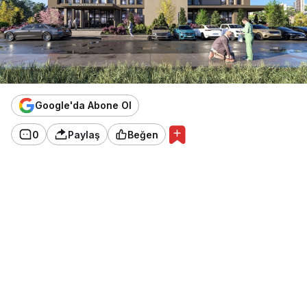
Google'da Abone Ol
0
Paylaş
Beğen