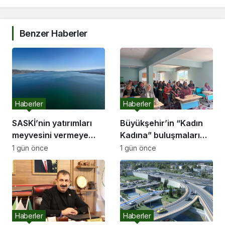
Benzer Haberler
Haberler
Haberler
SASKİ’nin yatırımları
Büyükşehir’in “Kadın
meyvesini vermeye
Kadına” buluşmaları
başladı:
Akyazı’da devam etti
1 gün önce
1 gün önce
Haberler
Haberler