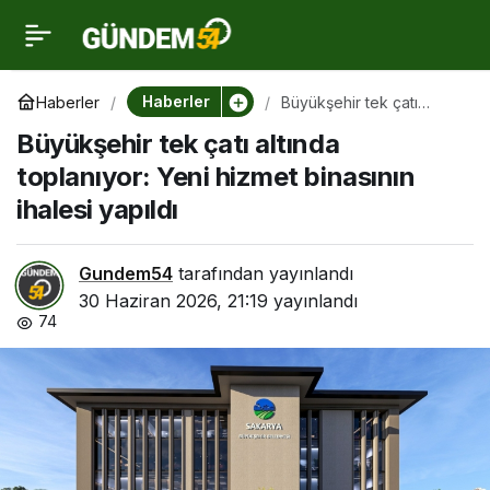
Büyükşehir tek çatı
0
altında toplanıyor: Yeni
Haberler
Haberler
Büyükşehir tek çatı
altında toplanıyor: Yeni
Büyükşehir tek çatı altında
hizmet binasının ihalesi
hizmet binasının ihalesi
yapıldı
toplanıyor: Yeni hizmet binasının
ihalesi yapıldı
yapıldı
Gundem54
tarafından yayınlandı
30 Haziran 2026, 21:19
yayınlandı
74