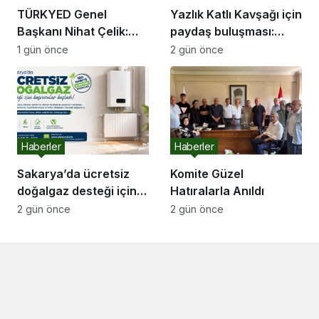
TÜRKYED Genel
Yazlık Katlı Kavşağı için
Başkanı Nihat Çelik:
paydaş buluşması:
“Gençliğine Sahip
“İletişim kanallarımız
1 gün önce
2 gün önce
Çıkmayan Milletler
hep açık olacak”
Geleceğini İnşa
Edemez”
Haberler
Haberler
Sakarya’da ücretsiz
Komite Güzel
doğalgaz desteği için
Hatıralarla Anıldı
başvurular başladı
2 gün önce
2 gün önce