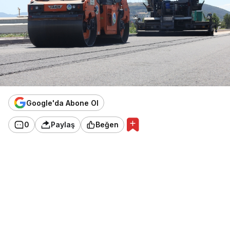
Google'da Abone Ol
0
Paylaş
Beğen