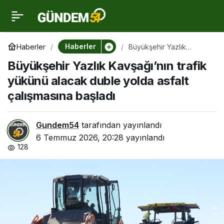
Büyükşehir Yazlık
0
Kavşağı’nın trafik
Haberler
Haberler
Büyükşehir Yazlık
Kavşağı’nın trafik yükünü
Büyükşehir Yazlık Kavşağı’nın trafik
alacak duble yolda asfalt
yükünü alacak duble
çalışmasına başladı
yükünü alacak duble yolda asfalt
çalışmasına başladı
yolda asfalt çalışmasına
başladı
Gundem54
tarafından yayınlandı
6 Temmuz 2026, 20:28
yayınlandı
128