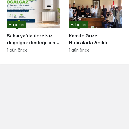
Edemez”
Haberler
Haberler
Sakarya’da ücretsiz
Komite Güzel
doğalgaz desteği için
Hatıralarla Anıldı
başvurular başladı
1 gün önce
1 gün önce