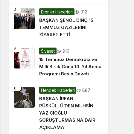
4
912
Erenler Haberleri
BAŞKAN ŞENOL DİNÇ 15
TEMMUZ GAZİLERİNİ
ZİYARET ETTİ
5
910
Siyaset
15 Temmuz Demokrasi ve
Millî Birlik Günü 10. Yıl Anma
Programı Basın Daveti
6
887
Hendek Haberleri
BAŞKAN İRFAN
PÜSKÜLLÜ’DEN MUHSİN
YAZICIOĞLU
SORUŞTURMASINA DAİR
AÇIKLAMA