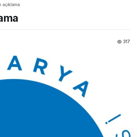
n açıklama
lama
317