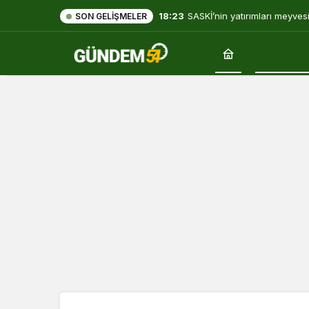
18:23
SASKİ’nin yatırımları meyves
SON GELIŞMELER
Gündem