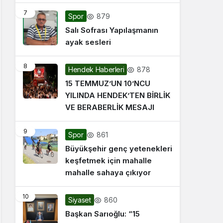
7
879
Spor
Salı Sofrası Yapılaşmanın
ayak sesleri
8
878
Hendek Haberleri
15 TEMMUZ’UN 10’NCU
YILINDA HENDEK’TEN BİRLİK
VE BERABERLİK MESAJI
9
861
Spor
Büyükşehir genç yetenekleri
keşfetmek için mahalle
mahalle sahaya çıkıyor
10
860
Siyaset
Başkan Sarıoğlu: “15