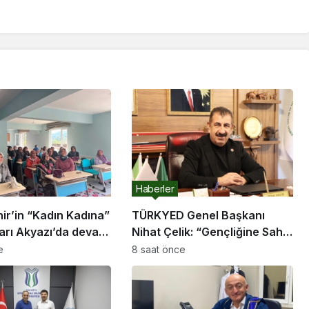
Haberler
ir’in “Kadın Kadına”
TÜRKYED Genel Başkanı
arı Akyazı’da devam
Nihat Çelik: “Gençliğine Sahip
Çıkmayan Milletler Geleceğini
e
8 saat önce
İnşa Edemez”