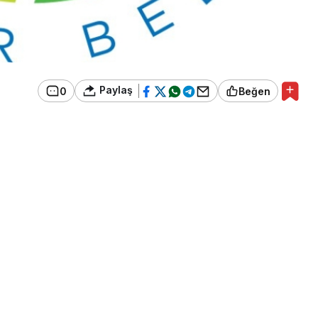
Paylaş
0
Beğen