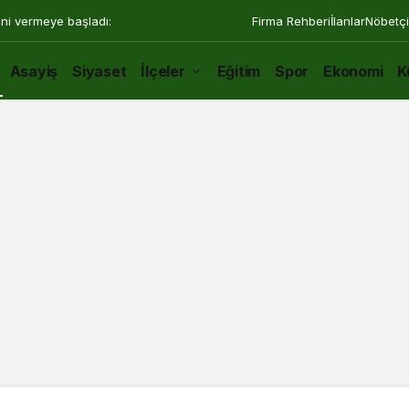
ini vermeye başladı:
Firma Rehberi
İlanlar
Nöbetçi
Asayiş
Siyaset
İlçeler
Eğitim
Spor
Ekonomi
K