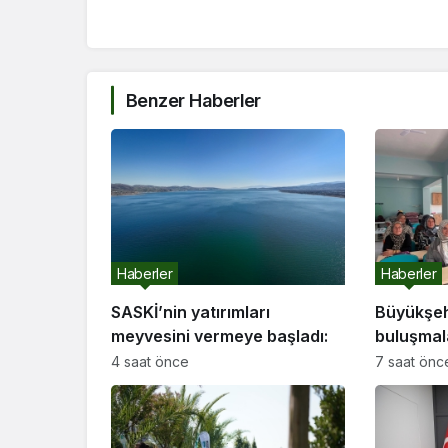
Benzer Haberler
Haberler
Haberler
SASKİ’nin yatırımları
Büyükşeh
meyvesini vermeye başladı:
buluşmal
etti
4 saat önce
7 saat önc