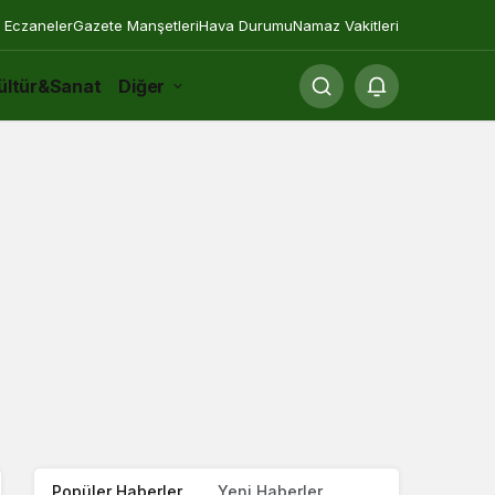
 Eczaneler
Gazete Manşetleri
Hava Durumu
Namaz Vakitleri
ültür&Sanat
Diğer
Popüler Haberler
Yeni Haberler