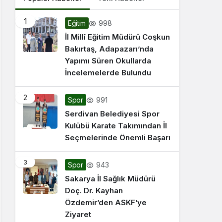
1
998
Eğitim
İl Millî Eğitim Müdürü Coşkun
Bakırtaş, Adapazarı’nda
Yapımı Süren Okullarda
İncelemelerde Bulundu
2
991
Spor
Serdivan Belediyesi Spor
Kulübü Karate Takımından İl
Seçmelerinde Önemli Başarı
3
943
Spor
Sakarya İl Sağlık Müdürü
Doç. Dr. Kayhan
Özdemir’den ASKF’ye
Ziyaret