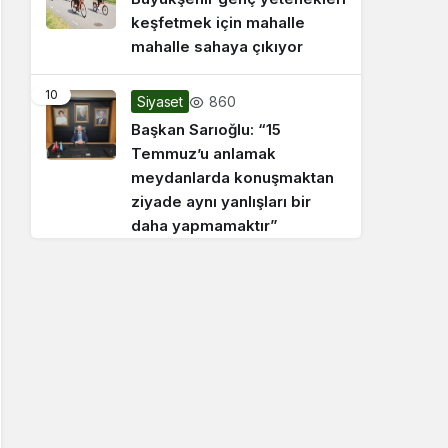
keşfetmek için mahalle
mahalle sahaya çıkıyor
10
860
Siyaset
Başkan Sarıoğlu: “15
Temmuz’u anlamak
meydanlarda konuşmaktan
ziyade aynı yanlışları bir
daha yapmamaktır”