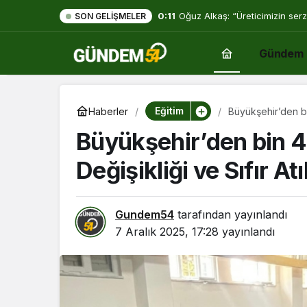
0:11
Oğuz Alkaş: “Üreticimizin serz
SON GELIŞMELER
mücadelesi de ortadadır.”
Gündem
Eğitim
Haberler
Büyükşehir’den bin
Büyükşehir’den bin 40
Değişikliği ve Sıfır At
Gundem54
tarafından yayınlandı
7 Aralık 2025, 17:28
yayınlandı