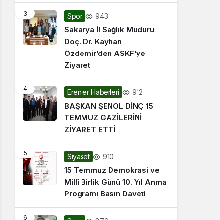
3
943
Spor
Sakarya İl Sağlık Müdürü
Doç. Dr. Kayhan
Özdemir’den ASKF’ye
Ziyaret
4
912
Erenler Haberleri
BAŞKAN ŞENOL DİNÇ 15
TEMMUZ GAZİLERİNİ
ZİYARET ETTİ
5
910
Siyaset
15 Temmuz Demokrasi ve
Millî Birlik Günü 10. Yıl Anma
Programı Basın Daveti
6