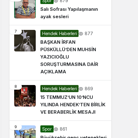
879
Spor
Salı Sofrası Yapılaşmanın
ayak sesleri
7
877
Hendek Haberleri
BAŞKAN İRFAN
PÜSKÜLLÜ’DEN MUHSİN
YAZICIOĞLU
SORUŞTURMASINA DAİR
AÇIKLAMA
8
869
Hendek Haberleri
15 TEMMUZ’UN 10’NCU
YILINDA HENDEK’TEN BİRLİK
VE BERABERLİK MESAJI
9
861
Spor
Büyükşehir genç yetenekleri