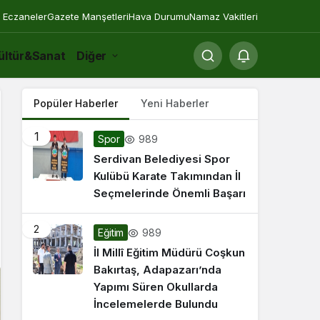
 Eczaneler
Gazete Manşetleri
Hava Durumu
Namaz Vakitleri
ültür&Sanat
Diğer
Popüler Haberler
Yeni Haberler
1
989
Spor
Serdivan Belediyesi Spor
Kulübü Karate Takımından İl
Seçmelerinde Önemli Başarı
2
989
Eğitim
İl Millî Eğitim Müdürü Coşkun
Bakırtaş, Adapazarı’nda
Yapımı Süren Okullarda
İncelemelerde Bulundu