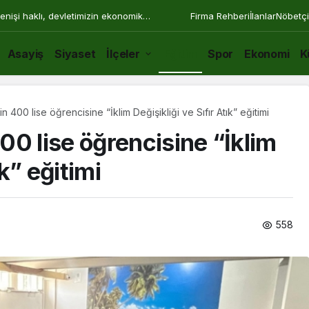
enişi haklı, devletimizin ekonomik
Firma Rehberi
İlanlar
Nöbetçi
Asayiş
Siyaset
İlçeler
Eğitim
Spor
Ekonomi
K
 400 lise öğrencisine “İklim Değişikliği ve Sıfır Atık” eğitimi
0 lise öğrencisine “İklim
ık” eğitimi
558