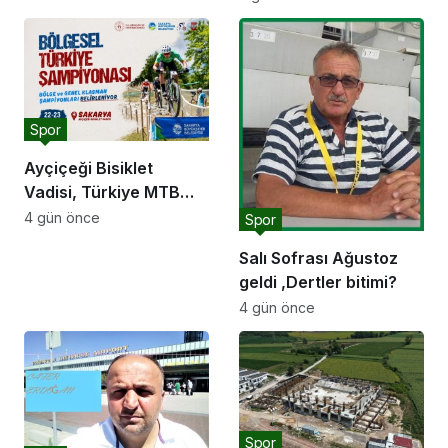
kavuşuyor
buluştu: “Gençlik ve
spor yatırımlarını
hayata geçirmeye
devam edeceğiz”
Spor
Ayçiçeği Bisiklet
Vadisi, Türkiye MTB
Şampiyonası’na ev
4 gün önce
Spor
sahipliği yapacak
Salı Sofrası Ağustoz
geldi ,Dertler bitimi?
4 gün önce
Spor