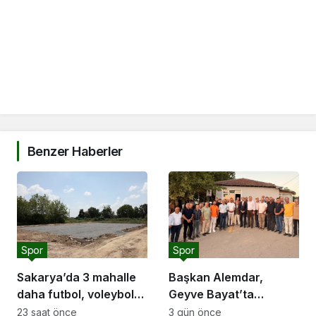
Benzer Haberler
Spor
Spor
Sakarya’da 3 mahalle
Başkan Alemdar,
daha futbol, voleybol
Geyve Bayat’ta
ve basketbol sahasına
hemşehrileriyle
23 saat önce
3 gün önce