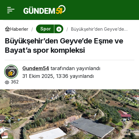
Büyükşehir’den
0
Geyve’de Eşme ve
Spor
Haberler
Büyükşehir’den Geyve’de
Eşme ve Bayat’a spor
Büyükşehir’den Geyve’de Eşme ve
kompleksi
Bayat’a spor kompleksi
Bayat’a spor kompleksi
Gundem54
tarafından yayınlandı
31 Ekim 2025, 13:36
yayınlandı
362