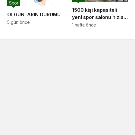
Spor
1500 kişi kapasiteli
OLGUNLARIN DURUMU
yeni spor salonu hızla
5 gün önce
yükseliyor: “Salon
1 hafta önce
sporları için güçlü bir
altyapı oluşturuyoruz”