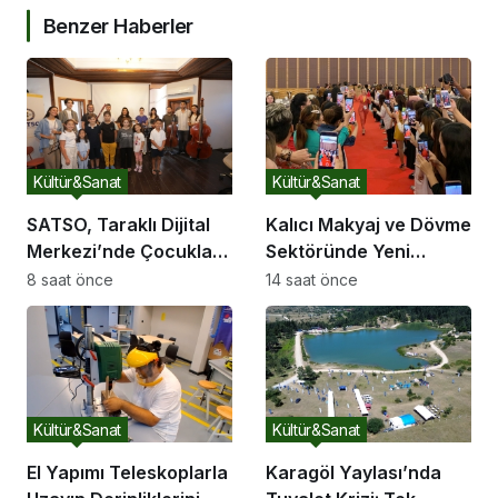
Benzer Haberler
Kültür&Sanat
Kültür&Sanat
SATSO, Taraklı Dijital
Kalıcı Makyaj ve Dövme
Merkezi’nde Çocukları
Sektöründe Yeni
Sanatla Buluşturdu
Dönem: 2026’nın Ana
8 saat önce
14 saat önce
Gündemi Güvenli
Pigment ve Bilimsel
Eğitim
Kültür&Sanat
Kültür&Sanat
El Yapımı Teleskoplarla
Karagöl Yaylası’nda