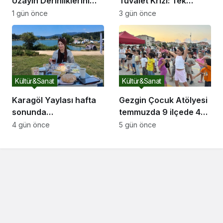
Uzayın Derinliklerini
Tuvalet Krizi: Tek
Keşfediyorlar
Tuvalet Binlerce
1 gün önce
3 gün önce
Ziyaretçiye Yetmiyor
Kültür&Sanat
Kültür&Sanat
Karagöl Yaylası hafta
Gezgin Çocuk Atölyesi
sonunda
temmuzda 9 ilçede 4
doğaseverlerin akınına
bini aşkın çocuğun
4 gün önce
5 gün önce
uğradı
yüzünü güldürdü