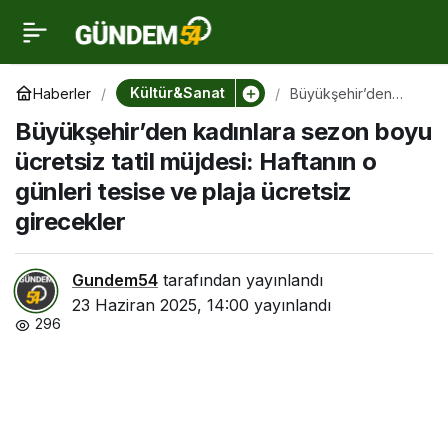
Büyükşehir’den
0
kadınlara sezon boyu
Kültür&Sanat
Haberler
Büyükşehir’den
kadınlara sezon
Büyükşehir’den kadınlara sezon boyu
boyu ücretsiz tatil
ücretsiz tatil müjdesi:
müjdesi: Haftanın o
ücretsiz tatil müjdesi: Haftanın o
günleri tesise ve
plaja ücretsiz
günleri tesise ve plaja ücretsiz
Haftanın o günleri tesise
girecekler
girecekler
ve plaja ücretsiz
Gundem54
tarafından yayınlandı
girecekler
23 Haziran 2025, 14:00
yayınlandı
296