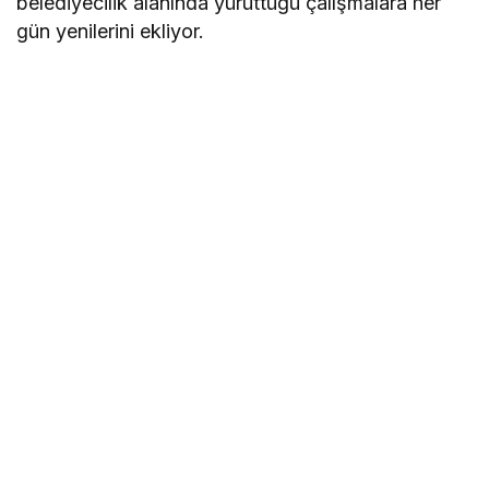
belediyecilik alanında yürüttüğü çalışmalara her
gün yenilerini ekliyor.