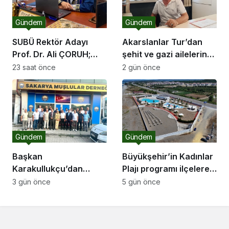
Gündem
Gündem
SUBÜ Rektör Adayı
Akarslanlar Tur’dan
Prof. Dr. Ali ÇORUH;
şehit ve gazi ailelerine
“Sakarya’ya değer
anlamlı destek
23 saat önce
2 gün önce
katan bir üniversite
inşa etmek istiyorum”
Gündem
Gündem
Başkan
Büyükşehir’in Kadınlar
Karakullukçu’dan
Plajı programı ilçelere
Sakarya Muşlular
açılıyor
3 gün önce
5 gün önce
Derneği’ne ziyaret