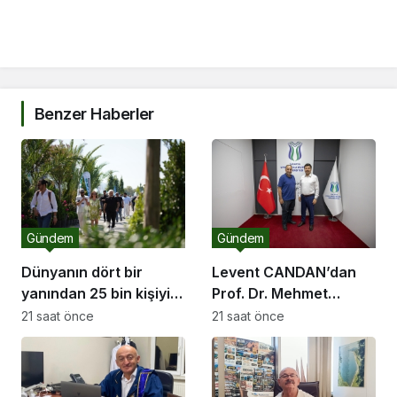
Benzer Haberler
Gündem
Gündem
Dünyanın dört bir
Levent CANDAN’dan
yanından 25 bin kişiyi
Prof. Dr. Mehmet
ağırlayacak dev fuar
SARIBIYIK’a vefa
21 saat önce
21 saat önce
için geri sayım
ziyareti