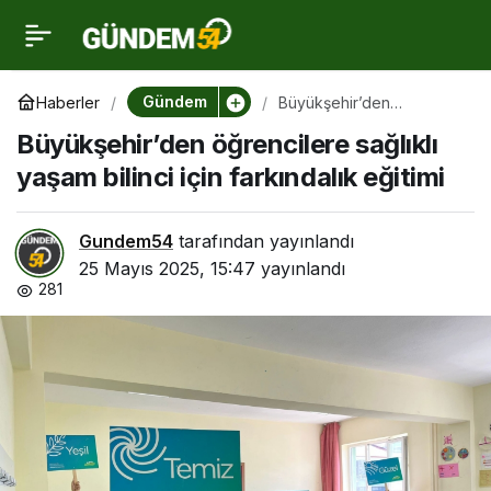
Büyükşehir’den
0
öğrencilere sağlıklı
Gündem
Haberler
Büyükşehir’den
öğrencilere sağlıklı
Büyükşehir’den öğrencilere sağlıklı
yaşam bilinci için
yaşam bilinci için
farkındalık eğitimi
yaşam bilinci için farkındalık eğitimi
farkındalık eğitimi
Gundem54
tarafından yayınlandı
25 Mayıs 2025, 15:47
yayınlandı
281