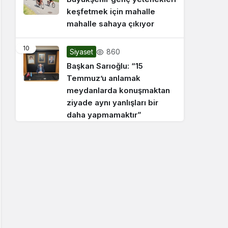
keşfetmek için mahalle
mahalle sahaya çıkıyor
10
860
Siyaset
Başkan Sarıoğlu: “15
Temmuz’u anlamak
meydanlarda konuşmaktan
ziyade aynı yanlışları bir
daha yapmamaktır”