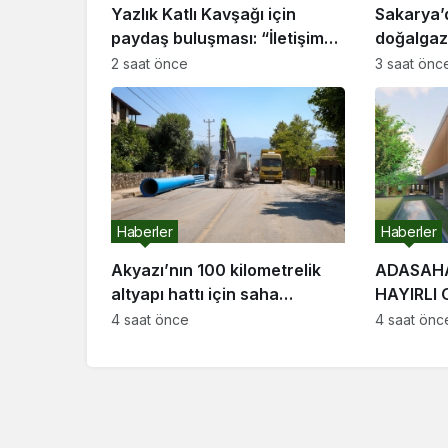
Yazlık Katlı Kavşağı için
Sakarya’
paydaş buluşması: “İletişim
doğalgaz 
kanallarımız hep açık olacak”
başvurul
2 saat önce
3 saat önc
Haberler
Haberler
Akyazı’nın 100 kilometrelik
ADASAHA
altyapı hattı için saha
HAYIRLI OLSUN
çalışmaları başladı
Meclisi T
4 saat önce
4 saat önc