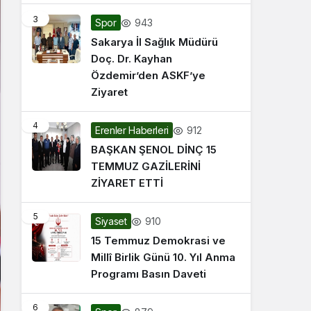
3
943
Spor
Sakarya İl Sağlık Müdürü
Doç. Dr. Kayhan
Özdemir’den ASKF’ye
Ziyaret
4
912
Erenler Haberleri
BAŞKAN ŞENOL DİNÇ 15
TEMMUZ GAZİLERİNİ
ZİYARET ETTİ
5
910
Siyaset
15 Temmuz Demokrasi ve
Millî Birlik Günü 10. Yıl Anma
Programı Basın Daveti
6