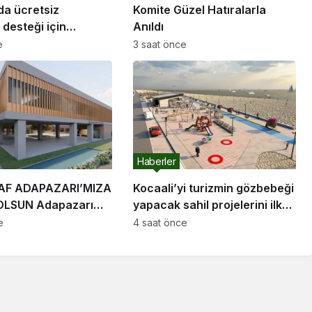
da ücretsiz
Komite Güzel Hatıralarla
desteği için
Anıldı
ar başladı
e
3 saat önce
Haberler
F ADAPAZARI’MIZA
Kocaali’yi turizmin gözbebeği
 Adapazarı
yapacak sahil projelerini ilk
oplandı
kez paylaştı: “Gurur
e
4 saat önce
duyacağımız bir cazibe
merkezi olacak”