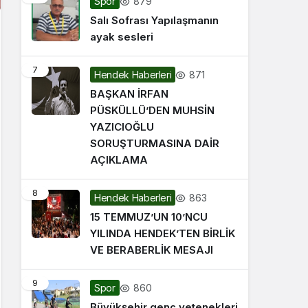
879
Spor
Salı Sofrası Yapılaşmanın
ayak sesleri
7
871
Hendek Haberleri
BAŞKAN İRFAN
PÜSKÜLLÜ’DEN MUHSİN
YAZICIOĞLU
SORUŞTURMASINA DAİR
AÇIKLAMA
8
863
Hendek Haberleri
15 TEMMUZ’UN 10’NCU
YILINDA HENDEK’TEN BİRLİK
VE BERABERLİK MESAJI
9
860
Spor
Büyükşehir genç yetenekleri