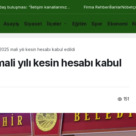
daş buluşması: “İletişim kanallarımız
Firma Rehberi
İlanlar
Nöbetçi
Asayiş
Siyaset
İlçeler
Eğitim
Spor
Ekonomi
K
025 mali yılı kesin hesabı kabul edildi
li yılı kesin hesabı kabul
151