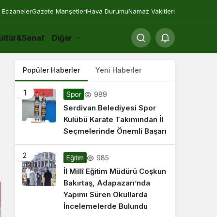
 Eczaneler
Gazete Manşetleri
Hava Durumu
Namaz Vakitleri
ültür&Sanat
Diğer
Popüler Haberler
Yeni Haberler
1
989
Spor
Serdivan Belediyesi Spor
Kulübü Karate Takımından İl
Seçmelerinde Önemli Başarı
2
985
Eğitim
İl Millî Eğitim Müdürü Coşkun
Bakırtaş, Adapazarı’nda
Yapımı Süren Okullarda
İncelemelerde Bulundu