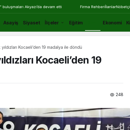
” buluşmaları Akyazı’da devam etti
Firma Rehberi
İlanlar
Nöbetçi
Asayiş
Siyaset
İlçeler
Eğitim
Spor
Ekonomi
K
 yıldızları Kocaeli’den 19 madalya ile döndü
ldızları Kocaeli’den 19
248