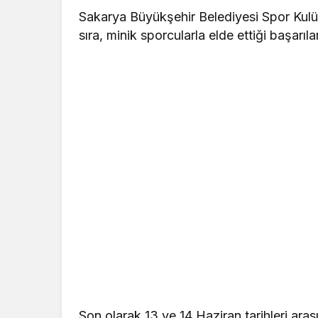
Sakarya Büyükşehir Belediyesi Spor Kulüb
sıra, minik sporcularla elde ettiği başarıl
Son olarak 13 ve 14 Haziran tarihleri ara