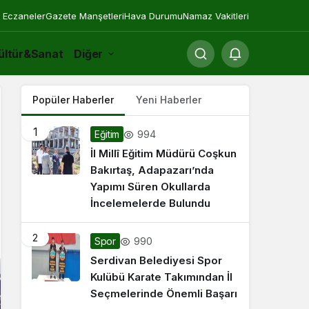
 Eczaneler
Gazete Manşetleri
Hava Durumu
Namaz Vakitleri
ültür&Sanat
Diğer
Popüler Haberler
Yeni Haberler
1
994
Eğitim
İl Millî Eğitim Müdürü Coşkun
Bakırtaş, Adapazarı’nda
Yapımı Süren Okullarda
İncelemelerde Bulundu
2
990
Spor
Serdivan Belediyesi Spor
Kulübü Karate Takımından İl
Seçmelerinde Önemli Başarı