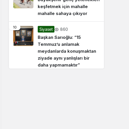
keşfetmek için mahalle
mahalle sahaya çıkıyor
10
860
Siyaset
Başkan Sarıoğlu: “15
Temmuz’u anlamak
meydanlarda konuşmaktan
ziyade aynı yanlışları bir
daha yapmamaktır”