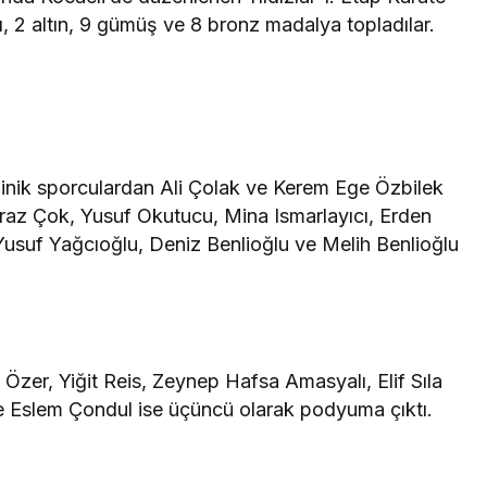
, 2 altın, 9 gümüş ve 8 bronz madalya topladılar.
minik sporculardan Ali Çolak ve Kerem Ege Özbilek
oyraz Çok, Yusuf Okutucu, Mina Ismarlayıcı, Erden
suf Yağcıoğlu, Deniz Benlioğlu ve Melih Benlioğlu
zer, Yiğit Reis, Zeynep Hafsa Amasyalı, Elif Sıla
ve Eslem Çondul ise üçüncü olarak podyuma çıktı.