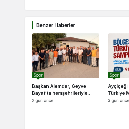
Benzer Haberler
Spor
Spor
Başkan Alemdar, Geyve
Ayçiçeği 
Bayat’ta hemşehrileriyle
Türkiye 
buluştu: “Gençlik ve spor
ev sahipl
2 gün önce
3 gün önc
yatırımlarını hayata
geçirmeye devam edeceğiz”