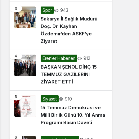
3
943
Spor
Sakarya İl Sağlık Müdürü
Doç. Dr. Kayhan
Özdemir’den ASKF’ye
Ziyaret
4
912
Erenler Haberleri
BAŞKAN ŞENOL DİNÇ 15
TEMMUZ GAZİLERİNİ
ZİYARET ETTİ
5
910
Siyaset
15 Temmuz Demokrasi ve
Millî Birlik Günü 10. Yıl Anma
Programı Basın Daveti
6