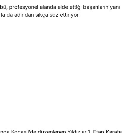
ü, profesyonel alanda elde ettiği başarıların yanı
arla da adından sıkça söz ettiriyor.
sında Kocaeli’de düzenlenen Yıldızlar 1. Etap Karate