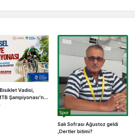
Bisiklet Vadisi,
MTB Şampiyonası’na
iği yapacak
e
Spor
Salı Sofrası Ağustoz geldi
,Dertler bitimi?