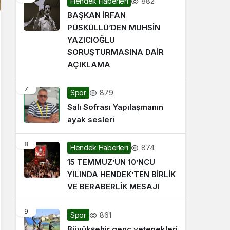
882
Hendek Haberleri
BAŞKAN İRFAN
PÜSKÜLLÜ’DEN MUHSİN
YAZICIOĞLU
SORUŞTURMASINA DAİR
AÇIKLAMA
7
879
Spor
Salı Sofrası Yapılaşmanın
ayak sesleri
8
874
Hendek Haberleri
15 TEMMUZ’UN 10’NCU
YILINDA HENDEK’TEN BİRLİK
VE BERABERLİK MESAJI
9
861
Spor
Büyükşehir genç yetenekleri