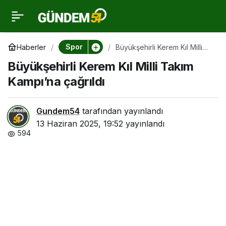
Büyükşehirli Kerem Kıl
0
Milli Takım Kampı’na
Spor
Haberler
Büyükşehirli Kerem Kıl Milli
Takım Kampı’na çağrıldı
Büyükşehirli Kerem Kıl Milli Takım
çağrıldı
Kampı’na çağrıldı
Gundem54
tarafından yayınlandı
13 Haziran 2025, 19:52
yayınlandı
594