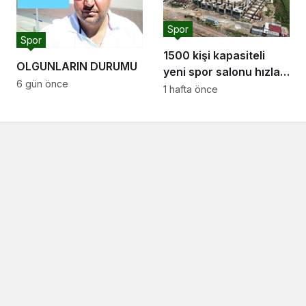
Spor
Spor
1500 kişi kapasiteli
OLGUNLARIN DURUMU
yeni spor salonu hızla
6 gün önce
yükseliyor: “Salon
1 hafta önce
sporları için güçlü bir
altyapı oluşturuyoruz”