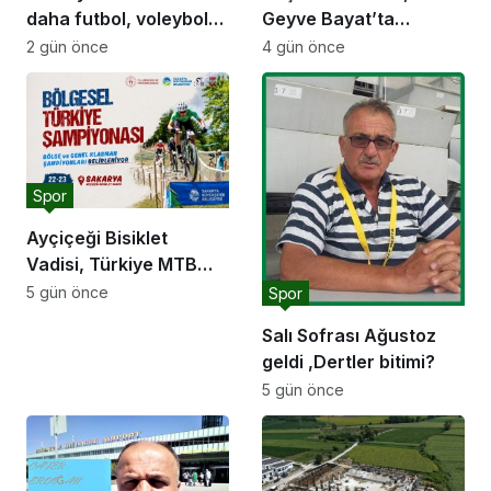
daha futbol, voleybol
Geyve Bayat’ta
ve basketbol sahasına
hemşehrileriyle
2 gün önce
4 gün önce
kavuşuyor
buluştu: “Gençlik ve
spor yatırımlarını
hayata geçirmeye
devam edeceğiz”
Spor
Ayçiçeği Bisiklet
Vadisi, Türkiye MTB
Şampiyonası’na ev
5 gün önce
Spor
sahipliği yapacak
Salı Sofrası Ağustoz
geldi ,Dertler bitimi?
5 gün önce