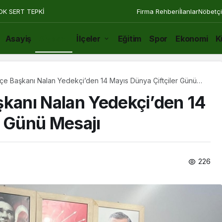
OK SERT TEPKİ
Firma Rehberi
İlanlar
Nöbetçi
Asayiş
Siyaset
İlçeler
Eğitim
Spor
Ekonomi
K
çe Başkanı Nalan Yedekçi’den 14 Mayıs Dünya Çiftçiler Günü
şkanı Nalan Yedekçi’den 14
r Günü Mesajı
226