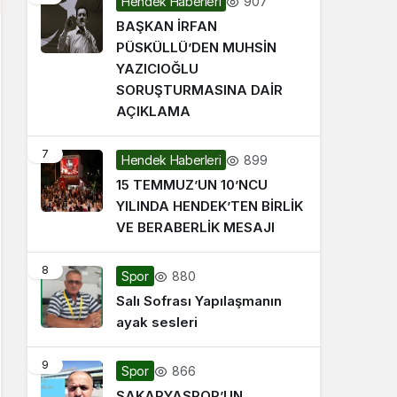
907
Hendek Haberleri
BAŞKAN İRFAN
PÜSKÜLLÜ’DEN MUHSİN
YAZICIOĞLU
SORUŞTURMASINA DAİR
AÇIKLAMA
7
899
Hendek Haberleri
15 TEMMUZ’UN 10’NCU
YILINDA HENDEK’TEN BİRLİK
VE BERABERLİK MESAJI
8
880
Spor
Salı Sofrası Yapılaşmanın
ayak sesleri
9
866
Spor
SAKARYASPOR’UN