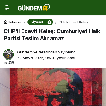
CHP’li Ecevit Keleş:
0
Cumhuriyet Halk Partisi
Siyaset
Haberler
CHP’li Ecevit Keleş:
Cumhuriyet Halk Partisi
CHP’li Ecevit Keleş: Cumhuriyet Halk
Teslim Alınamaz
Teslim Alınamaz
Partisi Teslim Alınamaz
Gundem54
tarafından yayınlandı
22 Mayıs 2026, 08:20
yayınlandı
258