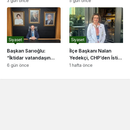
3 gün önce
5 gün önce
Katılım ve Coşku
Etti
Siyaset
Siyaset
Başkan Sarıoğlu:
İlçe Başkanı Nalan
“İktidar vatandaşın
Yedekçi, CHP’den İstifa
tenceresinin altındaki
Etti
6 gün önce
1 hafta önce
ateşi söndürdü,
mutfağı yangın yerine
çevirdi”