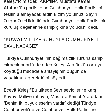
Keleş:“İçimizdeki AKP’liler, Mustafa Kemal
Atatürk’ün partisi olan Cumhuriyet Halk Partisi’ni
teslim alamayacaklardır. Bizim yolumuz, Sayın
Özgür Özel liderliğinde Cumhuriyet Halk Partisi’nin
kuruluş değerlerine sahip çıkma yoludur” dedi.
“KUVAYI MİLLİYE RUHUYLA CUMHURİYETİ
SAVUNACAĞIZ”
Türkiye Cumhuriyeti’nin bağımsızlık ruhuna sahip
çıkacaklarını ifade eden Keleş, Atatürk’ün ortaya
koyduğu mücadele anlayışının bugün de
yaşatılması gerektiğini söyledi.
Ecevit Keleş:“Bu ülkede Sevr sevicilerine karşı
Kuvayı Milliye ruhuyla, Mustafa Kemal Atatürk’ün
‘Benim iki büyük eserim vardır’ dediği Türkiye
Cumhuriyeti’ne ve Cumhuriyet Halk Partisi’ne