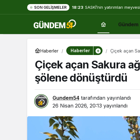
18:23
SASKİ’nin yatırımları meyves
SON GELIŞMELER
Gündem
Haberler
Haberler
Çiçek açan Sak
Çiçek açan Sakura ağa
şölene dönüştürdü
Gundem54
tarafından yayınlandı
26 Nisan 2026, 20:13
yayınlandı