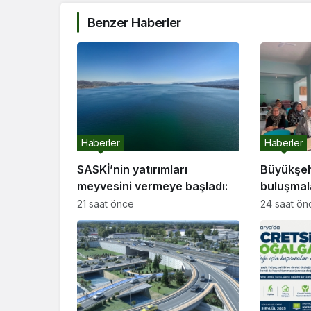
Benzer Haberler
Haberler
Haberler
SASKİ’nin yatırımları
Büyükşeh
meyvesini vermeye başladı:
buluşmal
etti
21 saat önce
24 saat ön