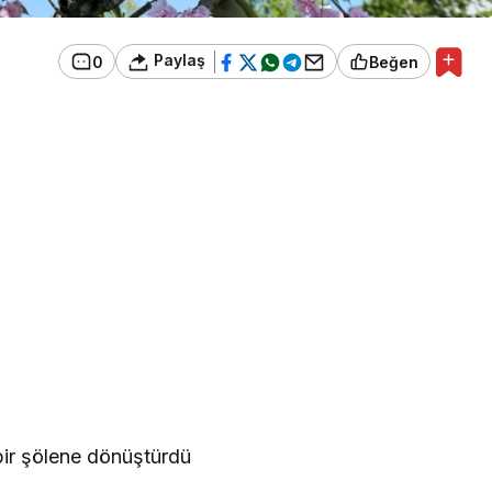
Paylaş
0
Beğen
bir şölene dönüştürdü