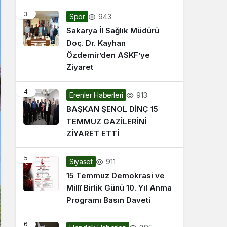
3
943
Spor
Sakarya İl Sağlık Müdürü
Doç. Dr. Kayhan
Özdemir’den ASKF’ye
Ziyaret
4
913
Erenler Haberleri
BAŞKAN ŞENOL DİNÇ 15
TEMMUZ GAZİLERİNİ
ZİYARET ETTİ
5
911
Siyaset
15 Temmuz Demokrasi ve
Millî Birlik Günü 10. Yıl Anma
Programı Basın Daveti
6