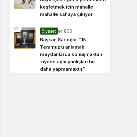
keşfetmek için mahalle
mahalle sahaya çıkıyor
10
860
Siyaset
Başkan Sarıoğlu: “15
Temmuz’u anlamak
meydanlarda konuşmaktan
ziyade aynı yanlışları bir
daha yapmamaktır”