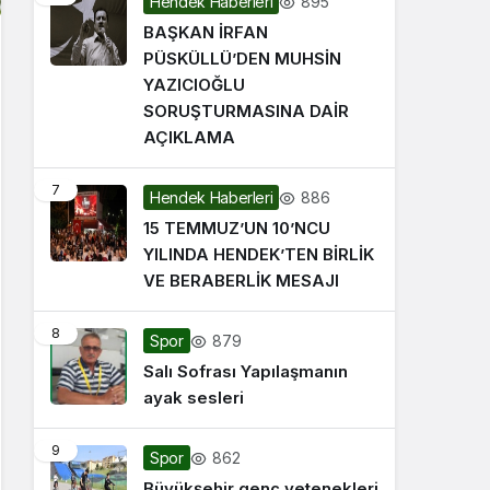
895
Hendek Haberleri
BAŞKAN İRFAN
PÜSKÜLLÜ’DEN MUHSİN
YAZICIOĞLU
SORUŞTURMASINA DAİR
AÇIKLAMA
7
886
Hendek Haberleri
15 TEMMUZ’UN 10’NCU
YILINDA HENDEK’TEN BİRLİK
VE BERABERLİK MESAJI
8
879
Spor
Salı Sofrası Yapılaşmanın
ayak sesleri
9
862
Spor
Büyükşehir genç yetenekleri