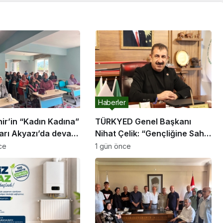
Haberler
ir’in “Kadın Kadına”
TÜRKYED Genel Başkanı
arı Akyazı’da devam
Nihat Çelik: “Gençliğine Sahip
Çıkmayan Milletler Geleceğini
ce
1 gün önce
İnşa Edemez”