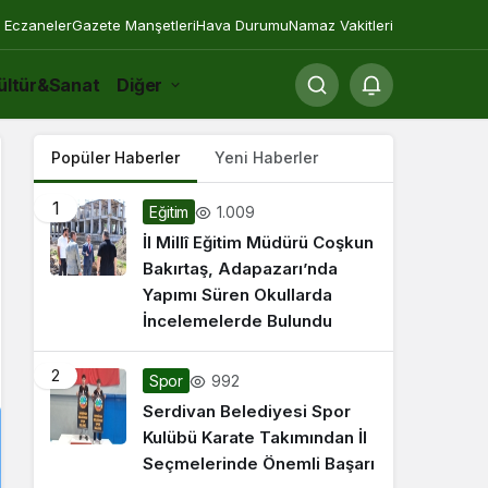
 Eczaneler
Gazete Manşetleri
Hava Durumu
Namaz Vakitleri
ültür&Sanat
Diğer
Popüler Haberler
Yeni Haberler
1
1.009
Eğitim
İl Millî Eğitim Müdürü Coşkun
Bakırtaş, Adapazarı’nda
Yapımı Süren Okullarda
İncelemelerde Bulundu
2
992
Spor
Serdivan Belediyesi Spor
Kulübü Karate Takımından İl
Seçmelerinde Önemli Başarı