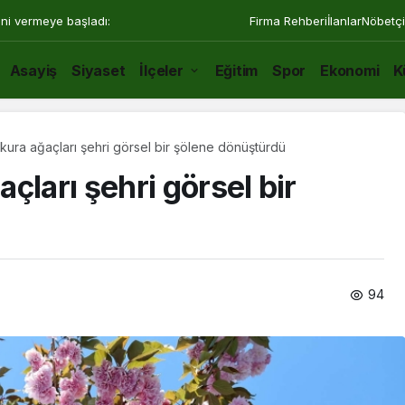
ini vermeye başladı:
Firma Rehberi
İlanlar
Nöbetçi
Asayiş
Siyaset
İlçeler
Eğitim
Spor
Ekonomi
K
ura ağaçları şehri görsel bir şölene dönüştürdü
çları şehri görsel bir
94