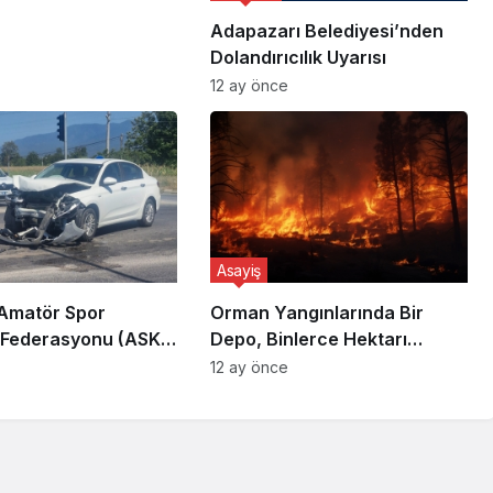
Adapazarı Belediyesi’nden
Dolandırıcılık Uyarısı
12 ay önce
Asayiş
Amatör Spor
Orman Yangınlarında Bir
i Federasyonu (ASKF)
Depo, Binlerce Hektarı
Yaşar Zımba,
Kurtarabilir
12 ay önce
 trafik kazası yaptı.