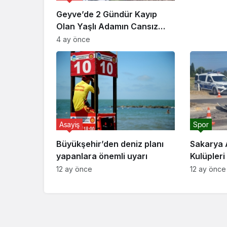
Geyve’de 2 Gündür Kayıp
Olan Yaşlı Adamın Cansız
Bedeni Bulundu
4 ay önce
Asayiş
Spor
Büyükşehir’den deniz planı
Sakarya 
yapanlara önemli uyarı
Kulüpler
Başkanı 
12 ay önce
12 ay önce
Akyazı’da