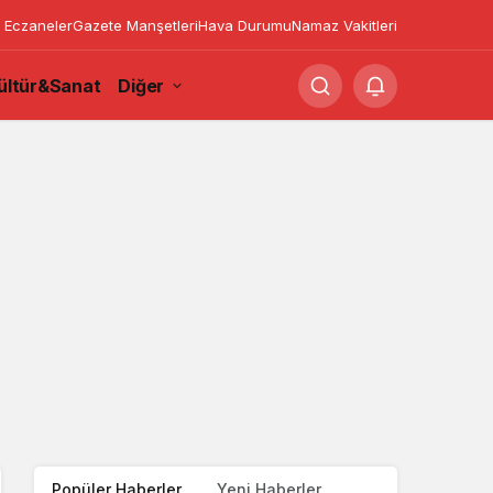
 Eczaneler
Gazete Manşetleri
Hava Durumu
Namaz Vakitleri
ültür&Sanat
Diğer
Popüler Haberler
Yeni Haberler