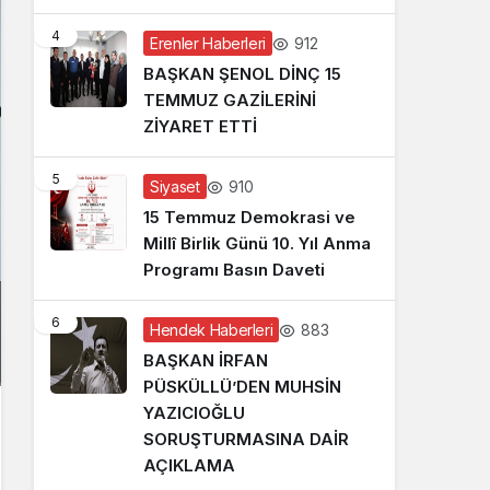
4
912
Erenler Haberleri
BAŞKAN ŞENOL DİNÇ 15
TEMMUZ GAZİLERİNİ
ZİYARET ETTİ
5
910
Siyaset
15 Temmuz Demokrasi ve
Millî Birlik Günü 10. Yıl Anma
Programı Basın Daveti
6
883
Hendek Haberleri
BAŞKAN İRFAN
PÜSKÜLLÜ’DEN MUHSİN
YAZICIOĞLU
SORUŞTURMASINA DAİR
AÇIKLAMA