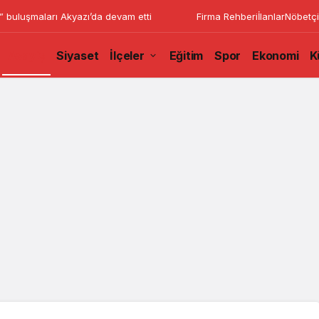
” buluşmaları Akyazı’da devam etti
Firma Rehberi
İlanlar
Nöbetçi
Asayiş
Siyaset
İlçeler
Eğitim
Spor
Ekonomi
K