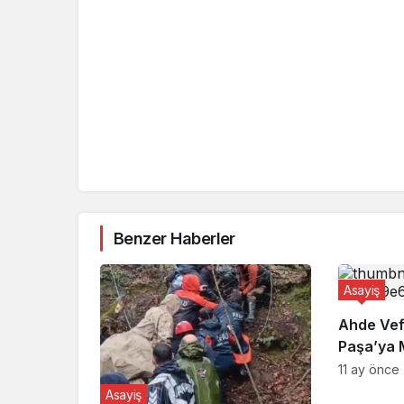
Benzer Haberler
Asayiş
Ahde Vef
Paşa’ya 
11 ay önce
Asayiş