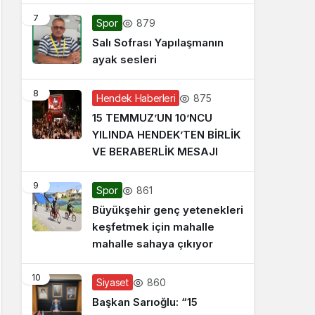
7
879
Spor
Salı Sofrası Yapılaşmanın
ayak sesleri
8
875
Hendek Haberleri
15 TEMMUZ’UN 10’NCU
YILINDA HENDEK’TEN BİRLİK
VE BERABERLİK MESAJI
9
861
Spor
Büyükşehir genç yetenekleri
keşfetmek için mahalle
mahalle sahaya çıkıyor
10
860
Siyaset
Başkan Sarıoğlu: “15