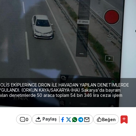
OLİS EKİPLERİNCE DRON İLE HAVADAN YAPILAN DENETİMLERDE
YGULANDI. (ORKUN KAYA/SAKARYA-İHA) Sakarya'da bayram
pılan denetimlerde 50 araca toplam 54 bin 346 lira cezai işlem
Paylaş
0
Beğen