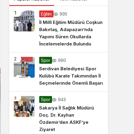
1
995
Eğitim
İl Millî Eğitim Müdürü Coşkun
Bakırtaş, Adapazarı’nda
Yapımı Süren Okullarda
İncelemelerde Bulundu
2
990
Spor
Serdivan Belediyesi Spor
Kulübü Karate Takımından İl
Seçmelerinde Önemli Başarı
3
943
Spor
Sakarya İl Sağlık Müdürü
Doç. Dr. Kayhan
Özdemir’den ASKF’ye
Ziyaret