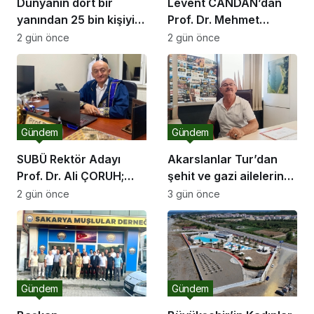
Dünyanın dört bir
Levent CANDAN’dan
yanından 25 bin kişiyi
Prof. Dr. Mehmet
ağırlayacak dev fuar
SARIBIYIK’a vefa
2 gün önce
2 gün önce
için geri sayım
ziyareti
Gündem
Gündem
SUBÜ Rektör Adayı
Akarslanlar Tur’dan
Prof. Dr. Ali ÇORUH;
şehit ve gazi ailelerine
“Sakarya’ya değer
anlamlı destek
2 gün önce
3 gün önce
katan bir üniversite
inşa etmek istiyorum”
Gündem
Gündem