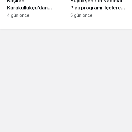
Başkan
Büyükşehir’in Kadınlar
Karakullukçu’dan
Plajı programı ilçelere
Sakarya Muşlular
açılıyor
4 gün önce
5 gün önce
Derneği’ne ziyaret