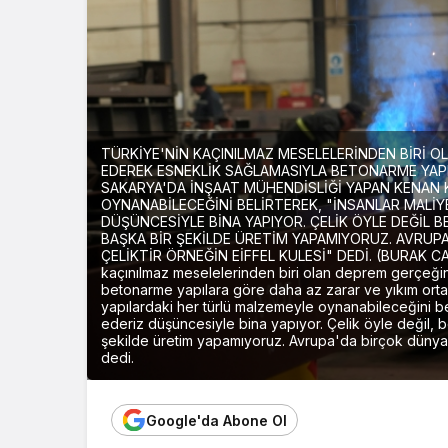
TÜRKİYE'NİN KAÇINILMAZ MESELELERİNDEN BİRİ O
EDEREK ESNEKLİK SAĞLAMASIYLA BETONARME YAPI
SAKARYA'DA İNŞAAT MÜHENDİSLİĞİ YAPAN KENAN 
OYNANABİLECEĞİNİ BELİRTEREK, "İNSANLAR MALİY
DÜŞÜNCESİYLE BİNA YAPIYOR. ÇELİK ÖYLE DEĞİL B
BAŞKA BİR ŞEKİLDE ÜRETİM YAPAMIYORUZ. AVRUPA
ÇELİKTİR ÖRNEĞİN EİFFEL KULESİ" DEDİ. (BURAK 
kaçınılmaz meselelerinden biri olan deprem gerçeğin
betonarme yapılara göre daha az zarar ve yıkım ort
yapılardaki her türlü malzemeyle oynanabileceğini bel
ederiz düşüncesiyle bina yapıyor. Çelik öyle değil, be
şekilde üretim yapamıyoruz. Avrupa'da birçok dünya es
dedi.
Google'da Abone Ol