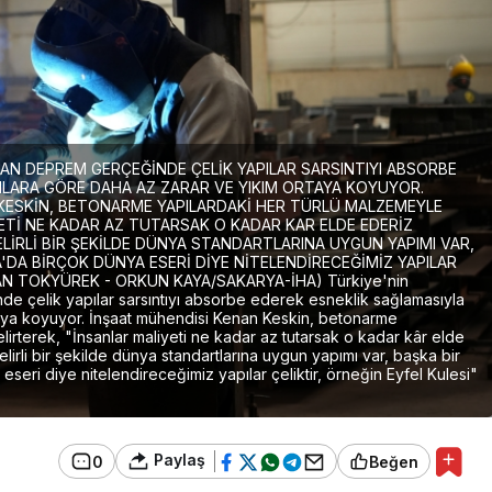
LAN DEPREM GERÇEĞİNDE ÇELİK YAPILAR SARSINTIYI ABSORBE
LARA GÖRE DAHA AZ ZARAR VE YIKIM ORTAYA KOYUYOR.
KESKİN, BETONARME YAPILARDAKİ HER TÜRLÜ MALZEMEYLE
ETİ NE KADAR AZ TUTARSAK O KADAR KAR ELDE EDERİZ
ELİRLİ BİR ŞEKİLDE DÜNYA STANDARTLARINA UYGUN YAPIMI VAR,
'DA BİRÇOK DÜNYA ESERİ DİYE NİTELENDİRECEĞİMİZ YAPILAR
CAN TOKYÜREK - ORKUN KAYA/SAKARYA-İHA) Türkiye'nin
de çelik yapılar sarsıntıyı absorbe ederek esneklik sağlamasıyla
aya koyuyor. İnşaat mühendisi Kenan Keskin, betonarme
irterek, "İnsanlar maliyeti ne kadar az tutarsak o kadar kâr elde
lirli bir şekilde dünya standartlarına uygun yapımı var, başka bir
eri diye nitelendireceğimiz yapılar çeliktir, örneğin Eyfel Kulesi"
Paylaş
0
Beğen