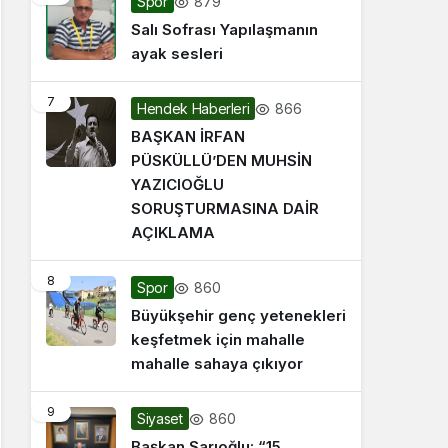
879
Spor
Salı Sofrası Yapılaşmanın
ayak sesleri
7
866
Hendek Haberleri
BAŞKAN İRFAN
PÜSKÜLLÜ’DEN MUHSİN
YAZICIOĞLU
SORUŞTURMASINA DAİR
AÇIKLAMA
8
860
Spor
Büyükşehir genç yetenekleri
keşfetmek için mahalle
mahalle sahaya çıkıyor
9
860
Siyaset
Başkan Sarıoğlu: “15