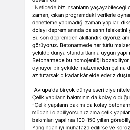
“Neticede biz insanların yaşayabileceği 
zaman, çıkan programdaki verilerle oynam
denetleme yapmadığı zaman yapıları dike
dolayı deprem anında da asrın felaketini 
Bu son depremden akıllandık diyoruz ama
görüyoruz. Betonarmede her türlü malzemey
şekilde dünya standartlarına uygun yapım
Betonarmede bu homojenliği bozabiliyor i
oynuyor bir şekilde malzemeden çalma ded
az tutarsak o kadar kâr elde ederiz düşü
“Avrupa’da birçok dünya eseri diye nitelen
Çelik yapıların bakımının da kolay olduğ
“Çelik yapıların bakımı da kolay betonar
müdahil olabiliyorsunuz ama çelik yapılarda
bakımları yapılırsa 100-150 yılları görebil
Yangından iyi muhafaza edilirse ve koro