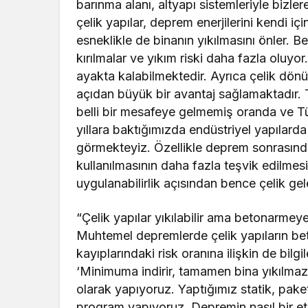
barınma alanı, altyapı sistemleriyle bizl
çelik yapılar, deprem enerjilerini kendi 
esneklikle de binanın yıkılmasını önler. B
kırılmalar ve yıkım riski daha fazla oluy
ayakta kalabilmektedir. Ayrıca çelik dön
açıdan büyük bir avantaj sağlamaktadır. 
belli bir mesafeye gelmemiş oranda ve Tü
yıllara baktığımızda endüstriyel yapılarda 
görmekteyiz. Özellikle deprem sonrasında
kullanılmasının daha fazla teşvik edilmes
uygulanabilirlik açısından bence çelik ge
“Çelik yapılar yıkılabilir ama betonarmey
Muhtemel depremlerde çelik yapıların be
kayıplarındaki risk oranına ilişkin de bilg
‘Minimuma indirir, tamamen bina yıkılmaz
olarak yapıyoruz. Yaptığımız statik, pake
program yapıyoruz. Depremin nasıl bir etki