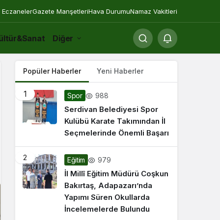
 Eczaneler
Gazete Manşetleri
Hava Durumu
Namaz Vakitleri
ültür&Sanat
Diğer
Popüler Haberler
Yeni Haberler
1
988
Spor
Serdivan Belediyesi Spor
Kulübü Karate Takımından İl
Seçmelerinde Önemli Başarı
2
979
Eğitim
İl Millî Eğitim Müdürü Coşkun
Bakırtaş, Adapazarı’nda
Yapımı Süren Okullarda
İncelemelerde Bulundu