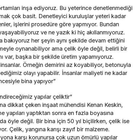
ortamları inşa ediyoruz. Bu yeterince denetlenmediği
ak çok basit. Denetleyici kuruluşlar yeteri kadar
nler, işlerini prosedüre göre yapmıyor. Bundan
yaşayabiliyoruz ve ne yazık ki hiç akıllanmıyoruz.
 bakıyoruz her şeyin aynı şekilde devam ettiğini
le oynanabiliyor ama çelik öyle değil, belirli bir
ı var, başka bir şekilde üretim yapamıyoruz.
nsanlar. Örneğin demirini az koyabiliyor, betonuyla
iğimiz olayı yapabilir. İnsanlar maliyeti ne kadar
ncesiyle bina yapıyor”
direceğimiz yapılar çeliktir”
una dikkat çeken inşaat mühendisi Kenan Keskin,
me yapıları yaptıktan sonra en fazla boyasına
 öyle değil. Bir bina için 50 yıl biçilirken, çelik ise
iyor. Çelik, yangına karışı zayıf bir malzeme.
zyona karşı korunursa çok uzun ömürlü yapılar