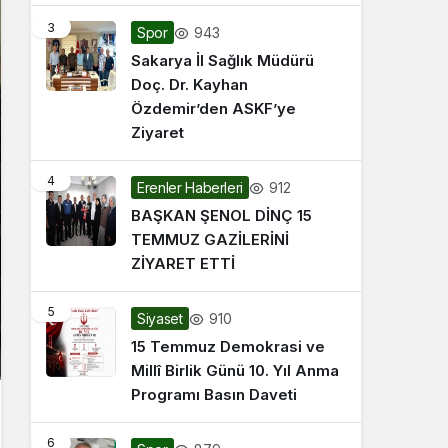
3
943
Spor
Sakarya İl Sağlık Müdürü
Doç. Dr. Kayhan
Özdemir’den ASKF’ye
Ziyaret
4
912
Erenler Haberleri
BAŞKAN ŞENOL DİNÇ 15
TEMMUZ GAZİLERİNİ
ZİYARET ETTİ
5
910
Siyaset
15 Temmuz Demokrasi ve
Millî Birlik Günü 10. Yıl Anma
Programı Basın Daveti
6