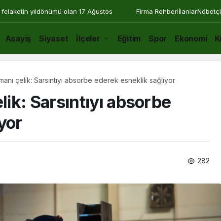
 felaketin yıldönümü olan 17 Ağustos
Firma Rehberi
İlanlar
Nöbetçi
Asayiş
Siyaset
İlçeler
Eğitim
Spor
Ekonomi
K
nı çelik: Sarsıntıyı absorbe ederek esneklik sağlıyor
ik: Sarsıntıyı absorbe
yor
282