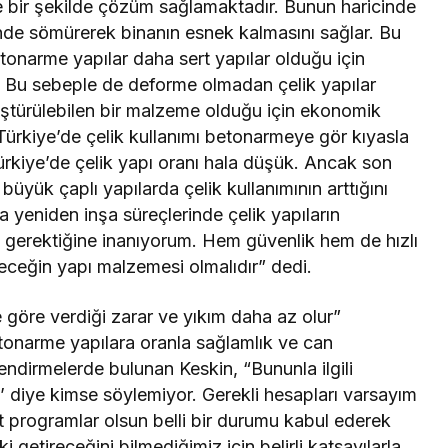
ere bir şekilde çözüm sağlamaktadır. Bunun haricinde
içinde sömürerek binanın esnek kalmasını sağlar. Bu
etonarme yapılar daha sert yapılar olduğu için
or. Bu sebeple de deforme olmadan çelik yapılar
üştürülebilen bir malzeme olduğu için ekonomik
Türkiye’de çelik kullanımı betonarmeye gör kıyasla
rkiye’de çelik yapı oranı hala düşük. Ancak son
büyük çaplı yapılarda çelik kullanımının arttığını
 yeniden inşa süreçlerinde çelik yapıların
i gerektiğine inanıyorum. Hem güvenlik hem de hızlı
leceğin yapı malzemesi olmalıdır” dedi.
e göre verdiği zarar ve yıkım daha az olur”
tonarme yapılara oranla sağlamlık ve can
ilendirmelerde bulunan Keskin, “Bununla ilgili
’ diye kimse söylemiyor. Gerekli hesapları varsayım
t programlar olsun belli bir durumu kabul ederek
 getireceğini bilmediğimiz için belirli katsayılarla