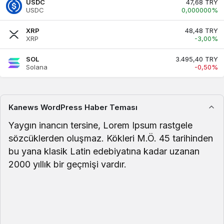
USDC
47,68 TRY
USDC
0,000000%
VND
0.00
0.00
-0.01%
XRP
48,48 TRY
XRP
-3,00%
BIST 100
13535.56
13535.56
0.93%
SOL
3.495,40 TRY
Solana
-0,50%
Brent Petrol
85.58
85.58
2.16%
Euro/Dolar
1.1507
1.1508
Kanews WordPress Haber Teması
-0.01%
Yaygın inancın tersine, Lorem Ipsum rastgele
sözcüklerden oluşmaz. Kökleri M.Ö. 45 tarihinden
bu yana klasik Latin edebiyatına kadar uzanan
2000 yıllık bir geçmişi vardır.