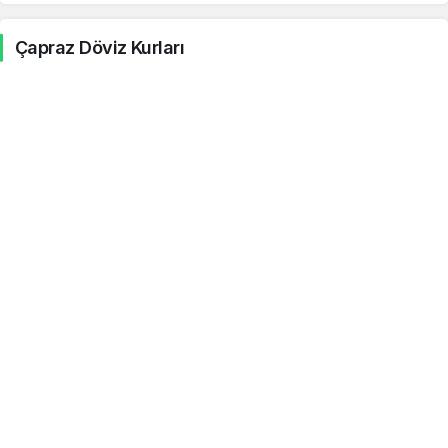
Konvertibl Mark
27.98
27.99
-1.42%
Çapraz Döviz Kurları
Şili Pesosu
0.05
0.05
0.08%
Kolombiya Pesosu
0.01
0.01
-0.02%
Kostarika Kolonu
0.10
0.10
0.06%
Cezayir Dinarı
0.36
0.36
0.07%
Mısır Lirası
0.94
0.94
-0.35%
Hong Kong Doları
6.06
6.07
0.05%
İzlanda Kronu
0.39
0.39
0.07%