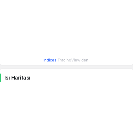
Irak Dinarı
0.04
0.04
-0.09%
İsrail Şekeli
15.64
15.65
0.23%
Hindistan Rupisi
0.50
0.50
0.06%
Indices
TradingView'den
Meksika Pesosu
2.75
2.75
0.23%
Isı Haritası
Macar Forinti
0.15
0.15
0.12%
Yeni Zelanda Doları
27.92
27.93
0.09%
Brezilya Reali
9.34
9.35
0.01%
Endonezya Rupiahı
0.00
0.00