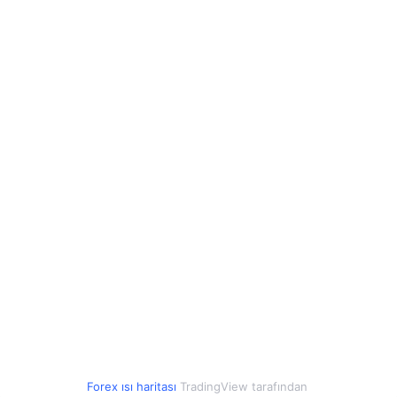
-0.24%
Çek Kronu
2.26
2.26
0.06%
Polonya Zlotisi
12.69
12.70
0.05%
Romen Leyi
10.42
10.44
0.04%
Çin Yuanı
7.04
7.04
0.12%
Arjantin Pesosu
0.03
0.03
0.07%
Arnavut Leki
0.59
0.59
0.16%
Azerbaycan Manatı
27.97
27.98
0.06%
Forex ısı haritası
TradingView tarafından