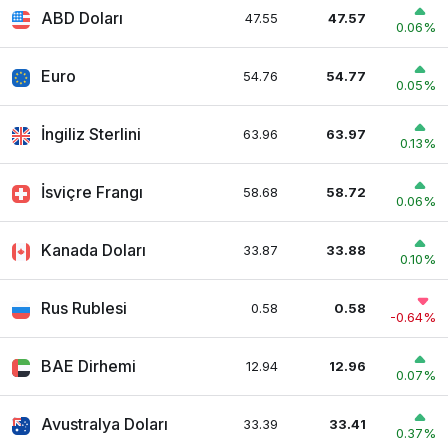
ABD Doları
47.55
47.57
0.06%
Euro
54.76
54.77
0.05%
İngiliz Sterlini
63.96
63.97
0.13%
İsviçre Frangı
58.68
58.72
0.06%
Kanada Doları
33.87
33.88
0.10%
Rus Rublesi
0.58
0.58
-0.64%
BAE Dirhemi
12.94
12.96
0.07%
Avustralya Doları
33.39
33.41
0.37%