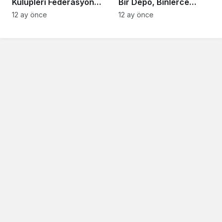
Kulüpleri Federasyonu
Bir Depo, Binlerce
(ASKF) Başkanı Yaşar
Hektarı Kurtarabilir
12 ay önce
12 ay önce
Zımba, Akyazı’da trafik
kazası yaptı.