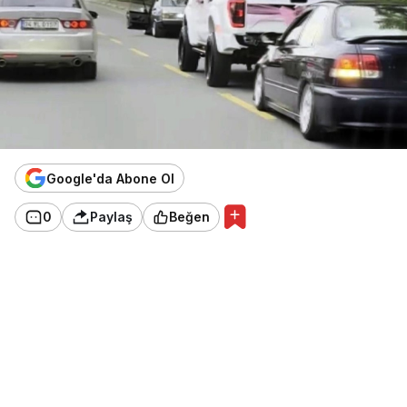
Google'da Abone Ol
0
Paylaş
Beğen