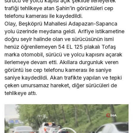
sürücü ve yolcu kapısı açık şekilde ilerleyerek
trafiği tehlikeye atan Şahin’in görüntüleri cep
telefonu kamerası ile kaydedildi.
Olay, Beşköprü Mahallesi Adapazarı-Sapanca
yolu üzerinde meydana geldi. Arifiye istikametine
doğru seyir halinde olan ve sürücüsünün ismi
henüz öğrenilemeyen 54 EL 125 plakalı Tofaş
marka otomobil, sürücü ve yolcu kapısını açarak
ilerlemeye devam etti. Akıllara durgunluk veren
görüntü ise cep telefonu kamerası ile saniye
saniye kaydedildi. Akan trafikte yapılan ve tepki
çeken umursamaz hareket, diğer sürücüleri de
tehlikeye attı.
Video
oynatıcı