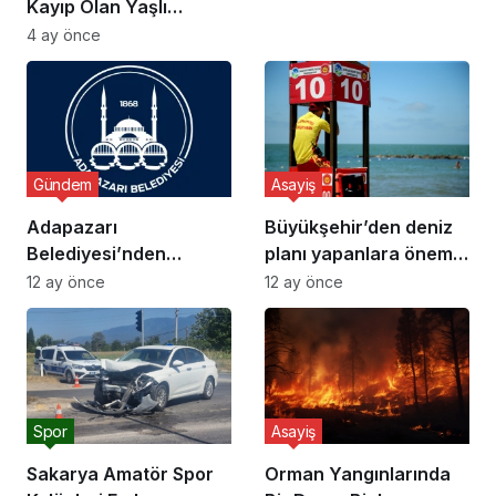
e
Kayıp Olan Yaşlı
r
Adamın Cansız Bedeni
4 ay önce
i
Bulundu
Gündem
Asayiş
Adapazarı
Büyükşehir’den deniz
Belediyesi’nden
planı yapanlara önemli
Dolandırıcılık Uyarısı
uyarı
12 ay önce
12 ay önce
Spor
Asayiş
Sakarya Amatör Spor
Orman Yangınlarında