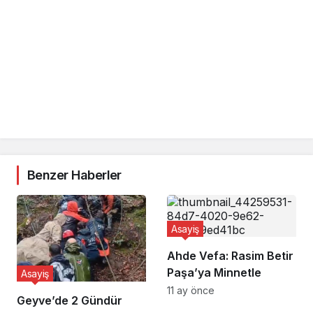
c
o
r
t
Ç
a
n
k
a
y
a
e
Benzer Haberler
s
c
o
r
Asayiş
t
s
Ahde Vefa: Rasim Betir
i
Paşa’ya Minnetle
t
Asayiş
e
11 ay önce
Geyve’de 2 Gündür
l