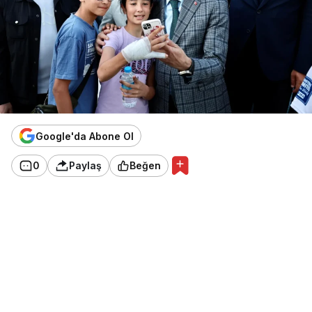
Google'da Abone Ol
0
Paylaş
Beğen