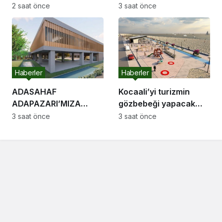
hattı için saha
2 saat önce
3 saat önce
çalışmaları başladı
Haberler
Haberler
ADASAHAF
Kocaali’yi turizmin
ADAPAZARI’MIZA
gözbebeği yapacak
HAYIRLI OLSUN
sahil projelerini ilk kez
3 saat önce
3 saat önce
Adapazarı Meclisi
paylaştı: “Gurur
Toplandı
duyacağımız bir cazibe
merkezi olacak”