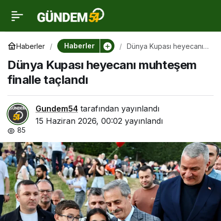
Dünya Kupası heyecanı
0
muhteşem finalle
Haberler
Haberler
Dünya Kupası heyecanı
muhteşem finalle taçlandı
Dünya Kupası heyecanı muhteşem
taçlandı
finalle taçlandı
Gundem54
tarafından yayınlandı
15 Haziran 2026, 00:02
yayınlandı
85