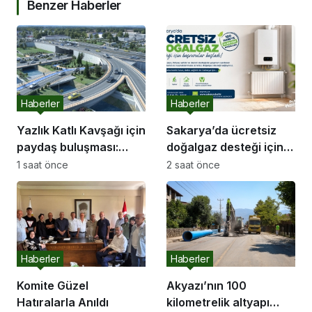
Benzer Haberler
Haberler
Haberler
Yazlık Katlı Kavşağı için
Sakarya’da ücretsiz
paydaş buluşması:
doğalgaz desteği için
“İletişim kanallarımız
başvurular başladı
1 saat önce
2 saat önce
hep açık olacak”
Haberler
Haberler
Komite Güzel
Akyazı’nın 100
Hatıralarla Anıldı
kilometrelik altyapı