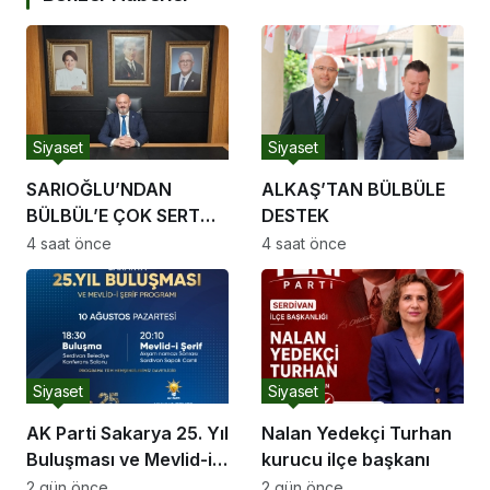
Siyaset
Siyaset
SARIOĞLU’NDAN
ALKAŞ’TAN BÜLBÜLE
BÜLBÜL’E ÇOK SERT
DESTEK
TEPKİ
4 saat önce
4 saat önce
Siyaset
Siyaset
AK Parti Sakarya 25. Yıl
Nalan Yedekçi Turhan
Buluşması ve Mevlid-i
kurucu ilçe başkanı
Şerif Programı
2 gün önce
2 gün önce