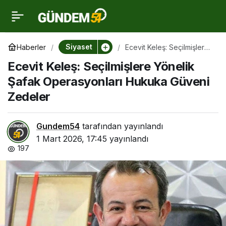
Ecevit Keleş:
0
Seçilmişlere Yönelik
Siyaset
Haberler
Ecevit Keleş: Seçilmişlere
Yönelik Şafak
Ecevit Keleş: Seçilmişlere Yönelik
Operasyonları Hukuka
Şafak Operasyonları
Güveni Zedeler
Şafak Operasyonları Hukuka Güveni
Zedeler
Hukuka Güveni Zedeler
Gundem54
tarafından yayınlandı
1 Mart 2026, 17:45
yayınlandı
197