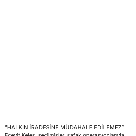
“HALKIN İRADESİNE MÜDAHALE EDİLEMEZ”
Ecevit Keleş, seçilmişleri şafak operasyonlarıyla