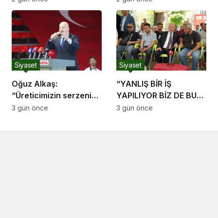
Siyaset
Siyaset
Oğuz Alkaş:
“YANLIŞ BİR İŞ
“Üreticimizin serzenişi
YAPILIYOR BİZ DE BU
haklı, devletimizin
YANLIŞ İŞ KARŞISINDA
3 gün önce
3 gün önce
ekonomik mücadelesi
TÜRK MİLLETİNİ
de ortadadır.”
UYARMAYA DEVAM
EDECEĞİZ”