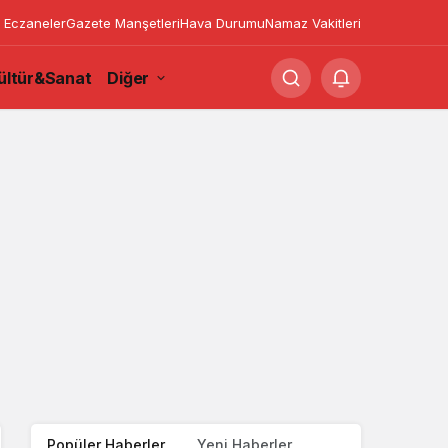
 Eczaneler
Gazete Manşetleri
Hava Durumu
Namaz Vakitleri
ültür&Sanat
Diğer
Popüler Haberler
Yeni Haberler