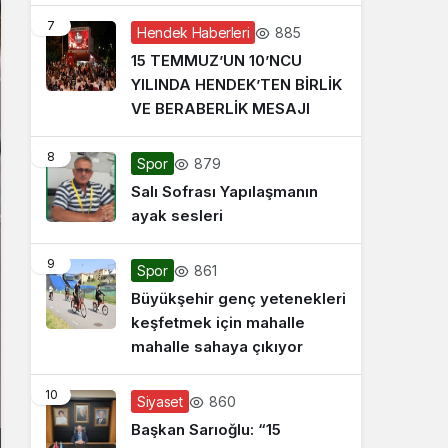
7
885
Hendek Haberleri
15 TEMMUZ’UN 10’NCU
YILINDA HENDEK’TEN BİRLİK
VE BERABERLİK MESAJI
8
879
Spor
Salı Sofrası Yapılaşmanın
ayak sesleri
9
861
Spor
Büyükşehir genç yetenekleri
keşfetmek için mahalle
mahalle sahaya çıkıyor
10
860
Siyaset
Başkan Sarıoğlu: “15