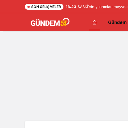
18:23
SASKİ’nin yatırımları meyves
SON GELIŞMELER
Gündem