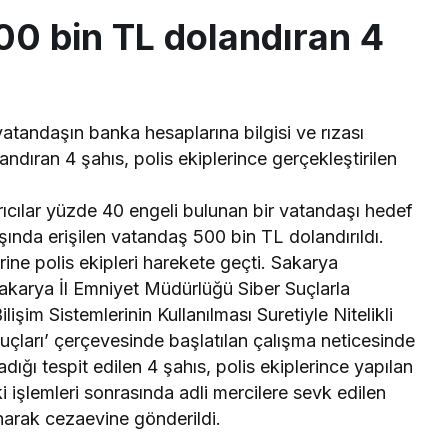
00 bin TL dolandıran 4
atandaşın banka hesaplarına bilgisi ve rızası
ndıran 4 şahıs, polis ekiplerince gerçekleştirilen
rıcılar yüzde 40 engeli bulunan bir vatandaşı hedef
dışında erişilen vatandaş 500 bin TL dolandırıldı.
rine polis ekipleri harekete geçti. Sakarya
akarya İl Emniyet Müdürlüğü Siber Suçlarla
im Sistemlerinin Kullanılması Suretiyle Nitelikli
k suçları’ çerçevesinde başlatılan çalışma neticesinde
dığı tespit edilen 4 şahıs, polis ekiplerince yapılan
 işlemleri sonrasında adli mercilere sevk edilen
narak cezaevine gönderildi.