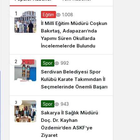
1
1.008
Eğitim
İl Millî Eğitim Müdürü Coşkun
Bakırtaş, Adapazarı’nda
Yapımı Süren Okullarda
İncelemelerde Bulundu
2
992
Spor
Serdivan Belediyesi Spor
Kulübü Karate Takımından İl
Seçmelerinde Önemli Başarı
3
943
Spor
Sakarya İl Sağlık Müdürü
Doç. Dr. Kayhan
Özdemir’den ASKF’ye
Ziyaret