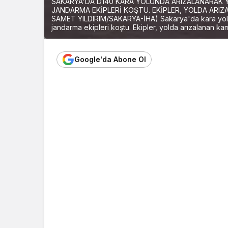
SAKARYA'DA D140 KARA YOLUNDA ARIZALANARAK
JANDARMA EKİPLERİ KOŞTU. EKİPLER, YOLDA ARIZ
SAMET YILDIRIM/SAKARYA-İHA) Sakarya'da kara yolu
jandarma ekipleri koştu. Ekipler, yolda arızalanan ka
Google'da Abone Ol