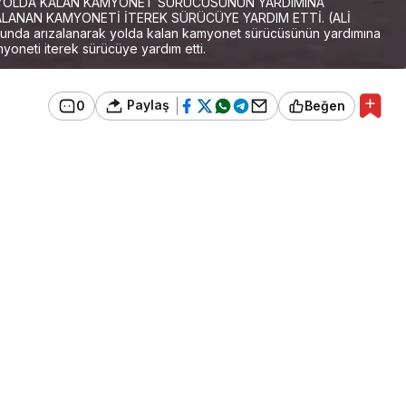
 YOLDA KALAN KAMYONET SÜRÜCÜSÜNÜN YARDIMINA
ALANAN KAMYONETİ İTEREK SÜRÜCÜYE YARDIM ETTİ. (ALİ
nda arızalanarak yolda kalan kamyonet sürücüsünün yardımına
myoneti iterek sürücüye yardım etti.
Paylaş
0
Beğen