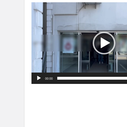
Video
oynatıcı
00:00