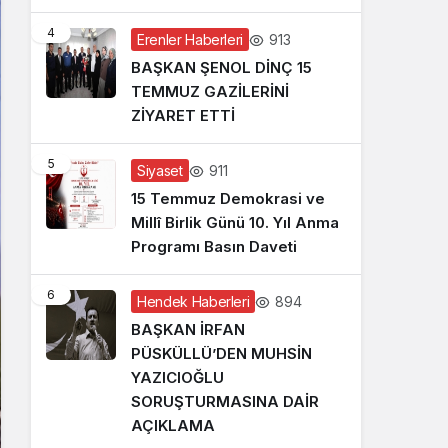
4
913
Erenler Haberleri
BAŞKAN ŞENOL DİNÇ 15
TEMMUZ GAZİLERİNİ
ZİYARET ETTİ
5
911
Siyaset
15 Temmuz Demokrasi ve
Millî Birlik Günü 10. Yıl Anma
Programı Basın Daveti
6
894
Hendek Haberleri
BAŞKAN İRFAN
PÜSKÜLLÜ’DEN MUHSİN
YAZICIOĞLU
SORUŞTURMASINA DAİR
AÇIKLAMA