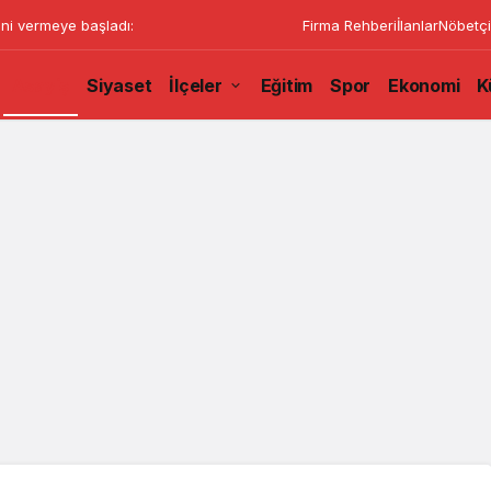
ini vermeye başladı:
Firma Rehberi
İlanlar
Nöbetçi
Asayiş
Siyaset
İlçeler
Eğitim
Spor
Ekonomi
K