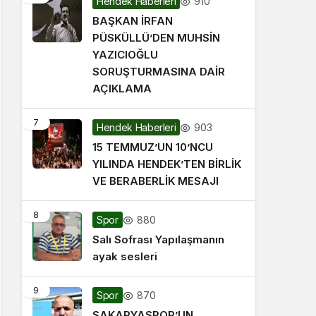
910
Hendek Haberleri
BAŞKAN İRFAN
PÜSKÜLLÜ’DEN MUHSİN
YAZICIOĞLU
SORUŞTURMASINA DAİR
AÇIKLAMA
7
903
Hendek Haberleri
15 TEMMUZ’UN 10’NCU
YILINDA HENDEK’TEN BİRLİK
VE BERABERLİK MESAJI
8
880
Spor
Salı Sofrası Yapılaşmanın
ayak sesleri
9
870
Spor
SAKARYASPOR’UN