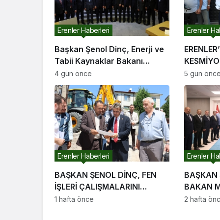
Erenler Haberleri
Erenler Ha
Başkan Şenol Dinç, Enerji ve
ERENLER’
Tabii Kaynaklar Bakanı
KESMİYO
Alparslan Bayraktar’ı Ziyaret
4 gün önce
5 gün önc
Etti
Erenler Haberleri
Erenler Ha
BAŞKAN ŞENOL DİNÇ, FEN
BAŞKAN 
İŞLERİ ÇALIŞMALARINI
BAKAN M
YERİNDE İNCELEDİ
ZİYARET 
1 hafta önce
2 hafta ön