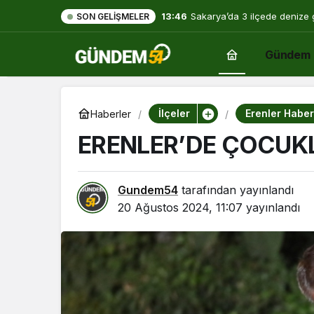
13:46
Sakarya’da 3 ilçede denize 
SON GELIŞMELER
Gündem
İlçeler
Erenler Haber
Haberler
ERENLER’DE ÇOCUK
Gundem54
tarafından yayınlandı
20 Ağustos 2024, 11:07
yayınlandı