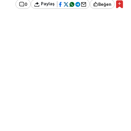
Paylaş
0
Beğen