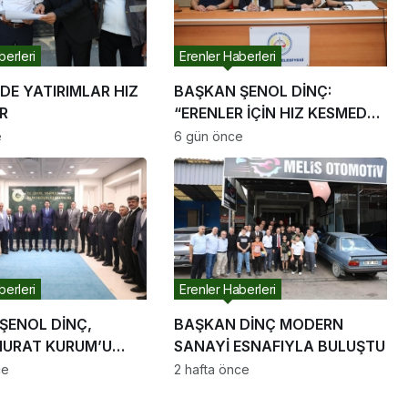
berleri
Erenler Haberleri
DE YATIRIMLAR HIZ
BAŞKAN ŞENOL DİNÇ:
R
“ERENLER İÇİN HIZ KESMEDEN
DEVAM”
e
6 gün önce
berleri
Erenler Haberleri
ŞENOL DİNÇ,
BAŞKAN DİNÇ MODERN
URAT KURUM’U
SANAYİ ESNAFIYLA BULUŞTU
ETTİ
ce
2 hafta önce