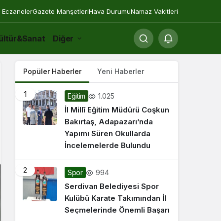
 Eczaneler
Gazete Manşetleri
Hava Durumu
Namaz Vakitleri
ültür&Sanat
Diğer
Popüler Haberler
Yeni Haberler
1
1.025
Eğitim
İl Millî Eğitim Müdürü Coşkun
Bakırtaş, Adapazarı’nda
Yapımı Süren Okullarda
İncelemelerde Bulundu
2
994
Spor
Serdivan Belediyesi Spor
Kulübü Karate Takımından İl
Seçmelerinde Önemli Başarı