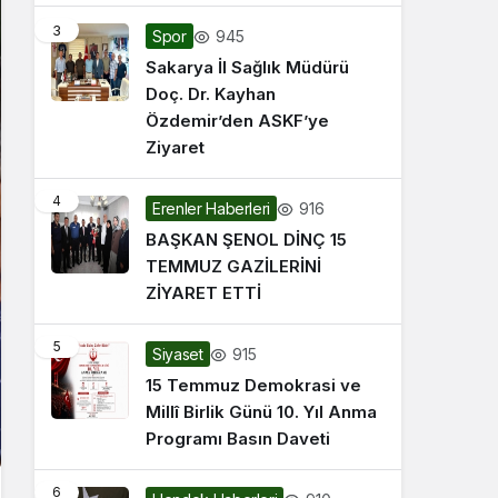
3
945
Spor
Sakarya İl Sağlık Müdürü
Doç. Dr. Kayhan
Özdemir’den ASKF’ye
Ziyaret
4
916
Erenler Haberleri
BAŞKAN ŞENOL DİNÇ 15
TEMMUZ GAZİLERİNİ
ZİYARET ETTİ
5
915
Siyaset
15 Temmuz Demokrasi ve
Millî Birlik Günü 10. Yıl Anma
Programı Basın Daveti
6