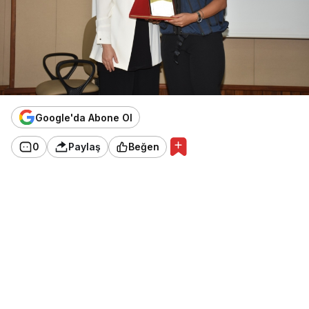
İ
E
Google'da Abone Ol
L
0
Paylaş
Beğen
I
E
E
İ