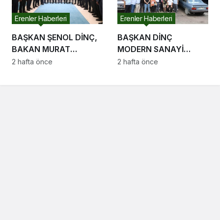
Erenler Haberleri
Erenler Haberleri
BAŞKAN ŞENOL DİNÇ,
BAŞKAN DİNÇ
BAKAN MURAT
MODERN SANAYİ
KURUM’U ZİYARET ETTİ
ESNAFIYLA BULUŞTU
2 hafta önce
2 hafta önce