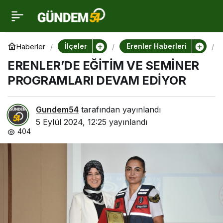
ERENLER’DE EĞİTİM VE
0
SEMİNER PROGRAMLARI
İlçeler
Erenler Haberleri
Haberler
E
ERENLER’DE EĞİTİM VE SEMİNER
E
DEVAM EDİYOR
PROGRAMLARI DEVAM EDİYOR
L
E
’
Gundem54
tarafından yayınlandı
5 Eylül 2024, 12:25
yayınlandı
E
E
404
İ
İ
E
E