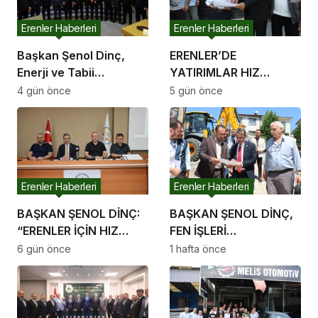
Erenler Haberleri
Erenler Haberleri
Başkan Şenol Dinç,
ERENLER’DE
Enerji ve Tabii
YATIRIMLAR HIZ
Kaynaklar Bakanı
KESMİYOR
4 gün önce
5 gün önce
Alparslan Bayraktar’ı
Ziyaret Etti
Erenler Haberleri
Erenler Haberleri
BAŞKAN ŞENOL DİNÇ:
BAŞKAN ŞENOL DİNÇ,
“ERENLER İÇİN HIZ
FEN İŞLERİ
KESMEDEN DEVAM”
ÇALIŞMALARINI
6 gün önce
1 hafta önce
YERİNDE İNCELEDİ