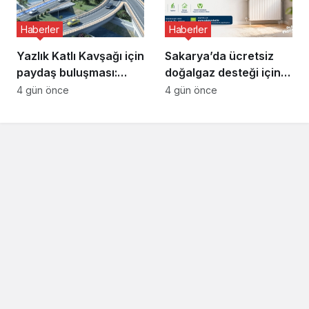
Haberler
Haberler
Yazlık Katlı Kavşağı için
Sakarya’da ücretsiz
paydaş buluşması:
doğalgaz desteği için
“İletişim kanallarımız
başvurular başladı
4 gün önce
4 gün önce
hep açık olacak”