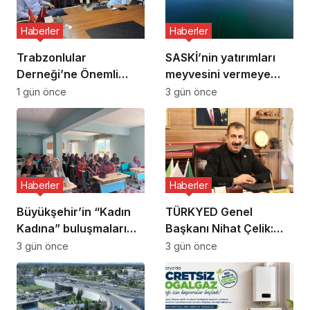
Haberler
Haberler
Trabzonlular
SASKİ’nin yatırımları
Derneği’ne Önemli
meyvesini vermeye
Ziyaret
başladı:
1 gün önce
3 gün önce
Haberler
Haberler
Büyükşehir’in “Kadın
TÜRKYED Genel
Kadına” buluşmaları
Başkanı Nihat Çelik:
Akyazı’da devam etti
“Gençliğine Sahip
3 gün önce
3 gün önce
Çıkmayan Milletler
Geleceğini İnşa
Edemez”