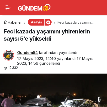
Feci kazada yaşamını
0
yitirenlerin sayısı 5’e
Asayiş
Haberler
Feci kazada yaşamını
yitirenlerin sayısı 5’e
Feci kazada yaşamını yitirenlerin
yükseldi
yükseldi
sayısı 5’e yükseldi
Gundem54
tarafından yayınlandı
17 Mayıs 2023, 14:40
yayınlandı
17 Mayıs
2023, 14:56
güncellendi
12.332