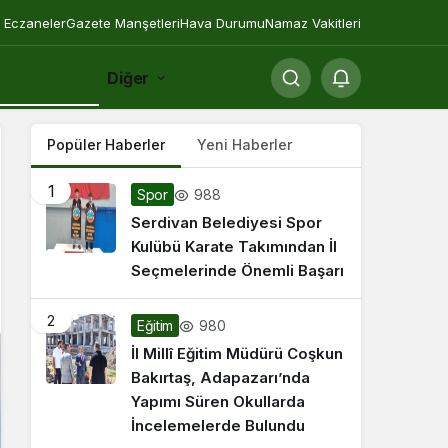
 Eczaneler
Gazete Manşetleri
Hava Durumu
Namaz Vakitleri
ültür&Sanat
Diğer
Popüler Haberler
Yeni Haberler
1
988
Spor
Serdivan Belediyesi Spor
Kulübü Karate Takımından İl
Seçmelerinde Önemli Başarı
2
980
Eğitim
İl Millî Eğitim Müdürü Coşkun
Bakırtaş, Adapazarı’nda
Yapımı Süren Okullarda
İncelemelerde Bulundu