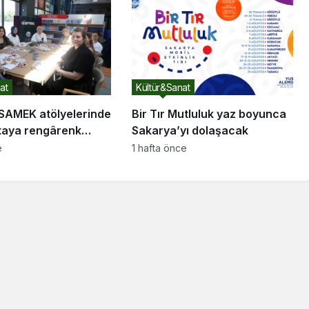
at
Kültür&Sanat
 SAMEK atölyelerinde
Bir Tır Mutluluk yaz boyunca
rtaya rengârenk
Sakarya’yı dolaşacak
ktı
e
1 hafta önce