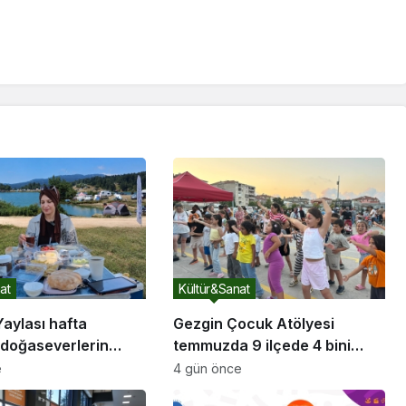
at
Kültür&Sanat
aylası hafta
Gezgin Çocuk Atölyesi
doğaseverlerin
temmuzda 9 ilçede 4 bini
ğradı
aşkın çocuğun yüzünü
e
4 gün önce
güldürdü