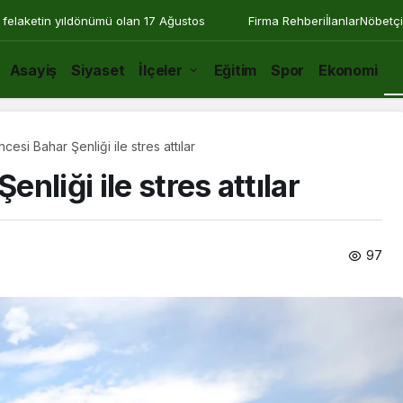
 felaketin yıldönümü olan 17 Ağustos
Firma Rehberi
İlanlar
Nöbetçi
Asayiş
Siyaset
İlçeler
Eğitim
Spor
Ekonomi
K
ncesi Bahar Şenliği ile stres attılar
enliği ile stres attılar
97