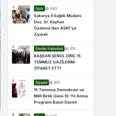
3
943
Spor
Sakarya İl Sağlık Müdürü
Doç. Dr. Kayhan
Özdemir’den ASKF’ye
Ziyaret
4
912
Erenler Haberleri
BAŞKAN ŞENOL DİNÇ 15
TEMMUZ GAZİLERİNİ
ZİYARET ETTİ
5
910
Siyaset
15 Temmuz Demokrasi ve
Millî Birlik Günü 10. Yıl Anma
Programı Basın Daveti
6