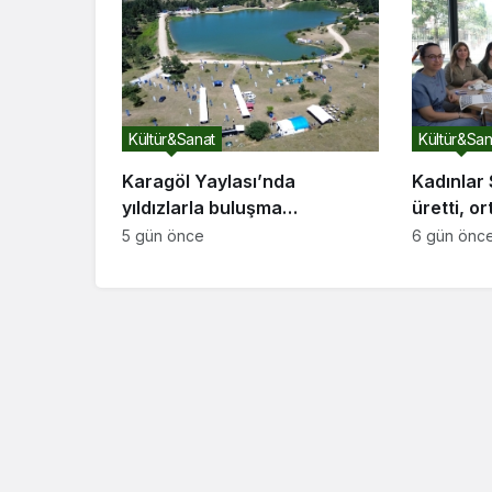
Kültür&Sanat
Kültür&San
Karagöl Yaylası’nda
Kadınlar
yıldızlarla buluşma
üretti, o
Marmara’nın en karanlık
eserler çı
5 gün önce
6 gün önc
gökyüzünde astronomi kampı