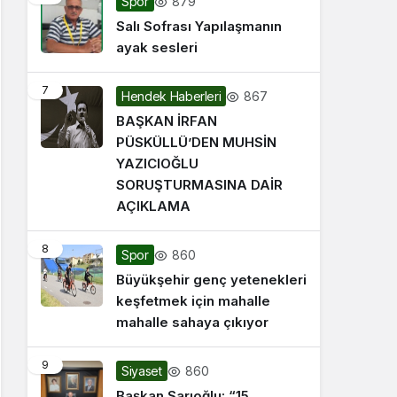
879
Spor
Salı Sofrası Yapılaşmanın
ayak sesleri
7
867
Hendek Haberleri
BAŞKAN İRFAN
PÜSKÜLLÜ’DEN MUHSİN
YAZICIOĞLU
SORUŞTURMASINA DAİR
AÇIKLAMA
8
860
Spor
Büyükşehir genç yetenekleri
keşfetmek için mahalle
mahalle sahaya çıkıyor
9
860
Siyaset
Başkan Sarıoğlu: “15