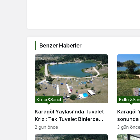
Benzer Haberler
Kültür&Sanat
Kültür&San
Karagöl Yaylası’nda Tuvalet
Karagöl Y
Krizi: Tek Tuvalet Binlerce
sonunda 
Ziyaretçiye Yetmiyor
akınına u
2 gün önce
3 gün önc